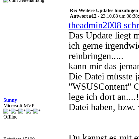
Re: Weitere Updates hinzufügen
Antwort #12 -
23.10.08 um 08:38
theadmin2008 schr
Das Update liegt m
ich gerne irgendw
reinbringen.....
kann mir das jeman
Die Datei müsste j
"WSUSContent" Ord
lege ich dort an..
Sunny
Datei haben, bzw.
Microsoft MVP
Offline
Du kannst es mit e