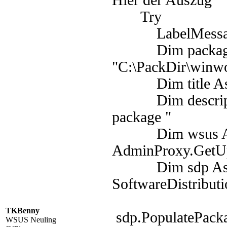
Hier der Auszug
Try
LabelMessage.
Dim packagepa
"C:\PackDir\winw
Dim title As S
Dim description
package "
Dim wsus As I
AdminProxy.GetUp
Dim sdp As Sof
SoftwareDistribut
TKBenny
sdp.PopulatePack
WSUS Neuling