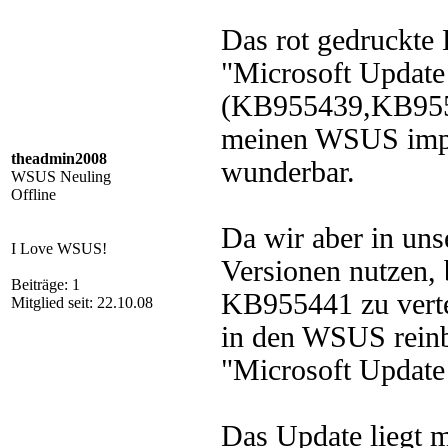
Das rot gedruckte
"Microsoft Update 
(KB955439,KB9554
meinen WSUS import
theadmin2008
wunderbar.
WSUS Neuling
Offline
Da wir aber in uns
I Love WSUS!
Versionen nutzen, 
Beiträge: 1
KB955441 zu vertei
Mitglied seit: 22.10.08
in den WSUS reinbe
"Microsoft Update 
Das Update liegt m