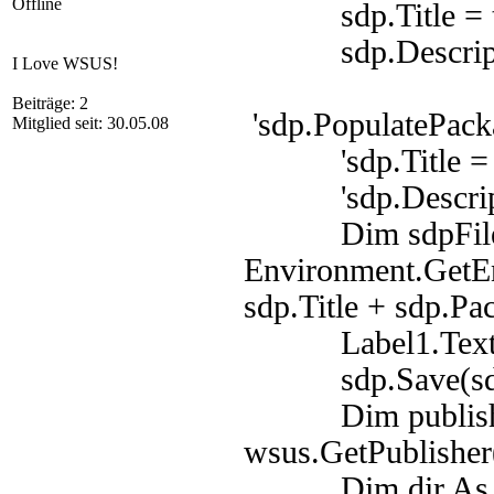
Offline
sdp.Title = ti
sdp.Descriptio
I Love WSUS!
Beiträge: 2
'sdp.PopulatePack
Mitglied seit: 30.05.08
'sdp.Title = Te
'sdp.Descriptio
Dim sdpFilePat
Environment.GetE
sdp.Title + sdp.Pa
Label1.Text = 
sdp.Save(sdpF
Dim publisher 
wsus.GetPublisher
Dim dir As New