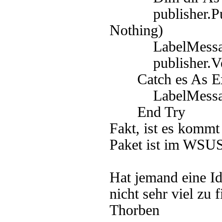
publisher.Publis
Nothing)
LabelMessage.T
publisher.Veri
Catch es As Ex
LabelMessage.
End Try
Fakt, ist es komm
Paket ist im WSUS
Hat jemand eine Id
nicht sehr viel zu 
Thorben