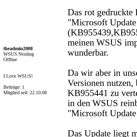
Das rot gedruckte
"Microsoft Update 
(KB955439,KB9554
meinen WSUS import
theadmin2008
wunderbar.
WSUS Neuling
Offline
Da wir aber in uns
I Love WSUS!
Versionen nutzen, 
Beiträge: 1
KB955441 zu vertei
Mitglied seit: 22.10.08
in den WSUS reinbe
"Microsoft Update 
Das Update liegt m