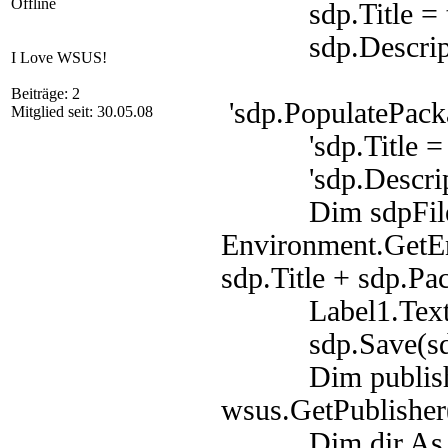
Offline
sdp.Title = ti
sdp.Descriptio
I Love WSUS!
Beiträge: 2
'sdp.PopulatePack
Mitglied seit: 30.05.08
'sdp.Title = Te
'sdp.Descriptio
Dim sdpFilePat
Environment.GetE
sdp.Title + sdp.Pa
Label1.Text = 
sdp.Save(sdpF
Dim publisher 
wsus.GetPublisher
Dim dir As New