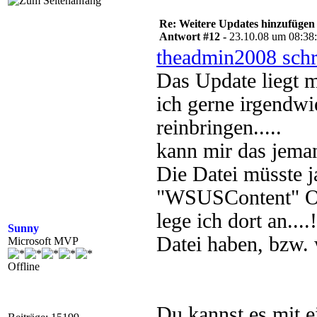
Re: Weitere Updates hinzufügen
Antwort #12 -
23.10.08 um 08:38
theadmin2008 schr
Das Update liegt m
ich gerne irgendw
reinbringen.....
kann mir das jeman
Die Datei müsste j
"WSUSContent" Ord
lege ich dort an..
Sunny
Datei haben, bzw.
Microsoft MVP
Offline
Du kannst es mit e