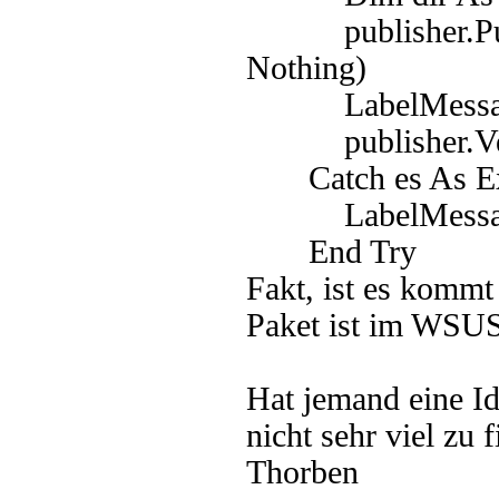
publisher.Publis
Nothing)
LabelMessage.T
publisher.Veri
Catch es As Ex
LabelMessage.
End Try
Fakt, ist es komm
Paket ist im WSUS
Hat jemand eine Id
nicht sehr viel zu 
Thorben