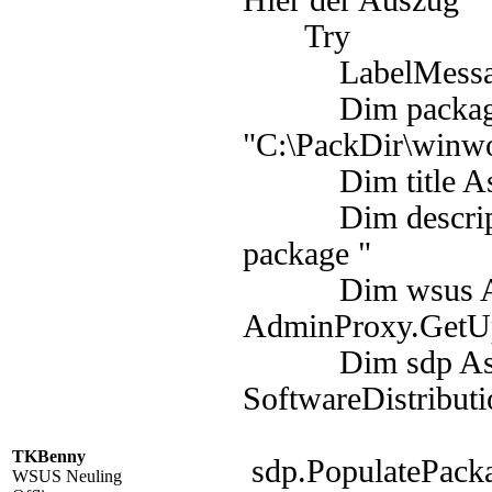
Hier der Auszug
Try
LabelMessage.
Dim packagepa
"C:\PackDir\winw
Dim title As S
Dim description
package "
Dim wsus As I
AdminProxy.GetUp
Dim sdp As Sof
SoftwareDistribut
TKBenny
sdp.PopulatePack
WSUS Neuling