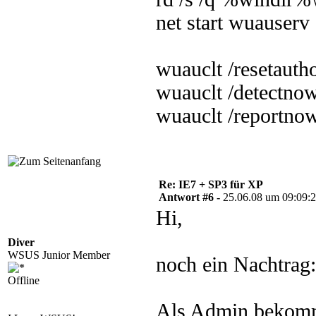
net start wuauserv
wuauclt /resetauth
wuauclt /detectno
wuauclt /reportno
Re: IE7 + SP3 für XP
Antwort #6 -
25.06.08 um 09:09:
Hi,
Diver
WSUS Junior Member
noch ein Nachtrag:
Offline
Als Admin bekomme