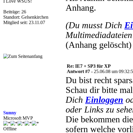
I Love WSUS!
Anhang.
Beiträge: 26
Standort: Gelsenkirchen
Mitglied seit: 23.11.07
(Du musst Dich
Ei
Multimediadateien 
(Anhang gelöscht)
Re: IE7 + SP3 für XP
Antwort #7 -
25.06.08 um 09:32:
Du bist recht spa
Schau dir bitte ma
Dich
Einloggen
o
oder Links zu sehe
Sunny
Die bekommen die U
Microsoft MVP
sofern welche vorl
Offline