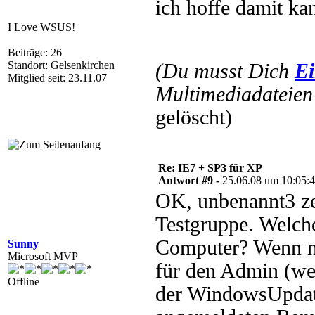
ich hoffe damit ka
I Love WSUS!
Beiträge: 26
Standort: Gelsenkirchen
(Du musst Dich
Ei
Mitglied seit: 23.11.07
Multimediadateien 
gelöscht)
Re: IE7 + SP3 für XP
Antwort #9 -
25.06.08 um 10:05:
OK, unbenannt3 z
Testgruppe. Welche
Computer? Wenn nu
Sunny
Microsoft MVP
für den Admin (wel
Offline
der WindowsUpdat