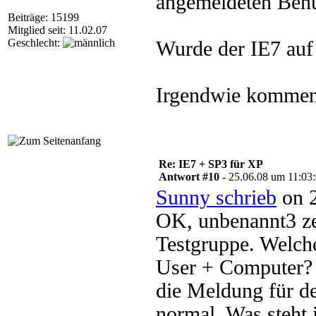
angemeldeten Benut
Beiträge: 15199
Mitglied seit: 11.02.07
Geschlecht:
Wurde der IE7 auf d
Irgendwie kommen w
Re: IE7 + SP3 für XP
Antwort #10 -
25.06.08 um 11:03
Sunny schrieb
on 2
OK, unbenannt3 z
Testgruppe. Welche
User + Computer? 
die Meldung für d
normal. Was steht