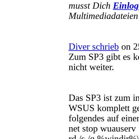
musst Dich
Einlo
Multimediadateien 
Diver schrieb
on 2
Zum SP3 gibt es k
nicht weiter.
Das SP3 ist zum in
WSUS komplett ge
folgendes auf eine
net stop wuauserv
rd /s /q %windir%