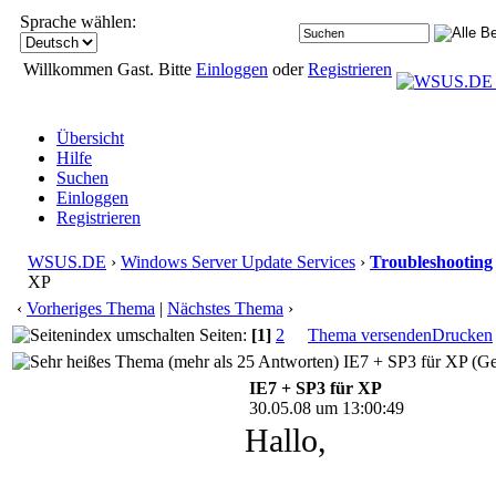
Sprache wählen:
Willkommen Gast. Bitte
Einloggen
oder
Registrieren
Übersicht
Hilfe
Suchen
Einloggen
Registrieren
WSUS.DE
›
Windows Server Update Services
›
Troubleshooting
XP
‹
Vorheriges Thema
|
Nächstes Thema
›
Seiten:
[1]
2
Thema versenden
Drucken
IE7 + SP3 für XP (Ge
IE7 + SP3 für XP
30.05.08 um 13:00:49
Hallo,