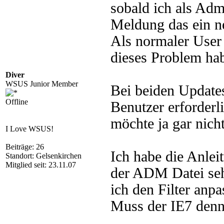
sobald ich als Ad
Meldung das ein n
Als normaler User 
dieses Problem ha
Diver
WSUS Junior Member
Bei beiden Updates
Offline
Benutzer erforderl
möchte ja gar nich
I Love WSUS!
Beiträge: 26
Ich habe die Anle
Standort: Gelsenkirchen
Mitglied seit: 23.11.07
der ADM Datei seh
ich den Filter anpa
Muss der IE7 denn 