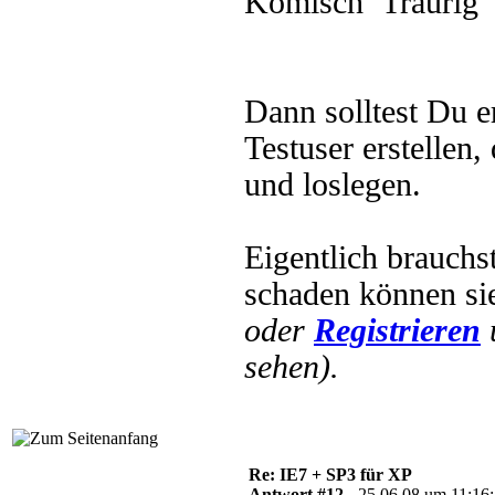
Komisch
Dann solltest Du e
Testuser erstellen
und loslegen.
Eigentlich brauchs
schaden können si
oder
Registrieren
sehen).
Re: IE7 + SP3 für XP
Antwort #12 -
25.06.08 um 11:16