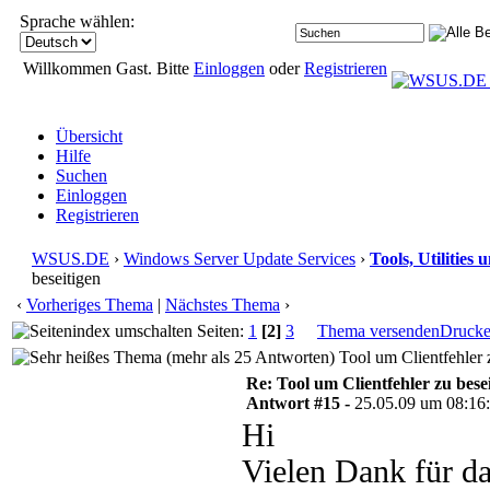
Sprache wählen:
Willkommen Gast. Bitte
Einloggen
oder
Registrieren
Übersicht
Hilfe
Suchen
Einloggen
Registrieren
WSUS.DE
›
Windows Server Update Services
›
Tools, Utilities
beseitigen
‹
Vorheriges Thema
|
Nächstes Thema
›
Seiten:
1
[2]
3
Thema versenden
Druck
Tool um Clientfehler 
Re: Tool um Clientfehler zu bese
Antwort #15 -
25.05.09 um 08:16
Hi
Vielen Dank für da