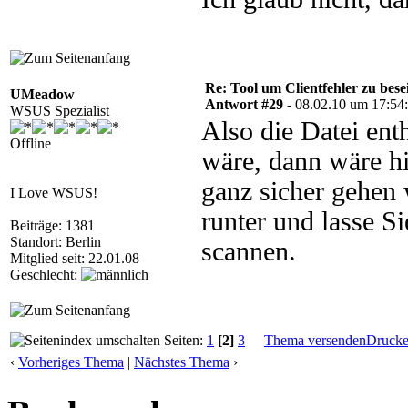
Re: Tool um Clientfehler zu bese
UMeadow
Antwort #29 -
08.02.10 um 17:54
WSUS Spezialist
Also die Datei enth
Offline
wäre, dann wäre h
ganz sicher gehen 
I Love WSUS!
runter und lasse S
Beiträge: 1381
Standort: Berlin
scannen.
Mitglied seit: 22.01.08
Geschlecht:
Seiten:
1
[2]
3
Thema versenden
Druck
‹
Vorheriges Thema
|
Nächstes Thema
›