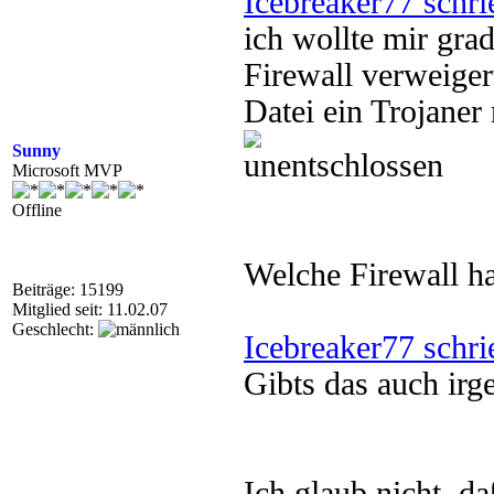
Icebreaker77 schri
ich wollte mir gra
Firewall verweiger
Datei ein Trojane
Sunny
Microsoft MVP
Offline
Welche Firewall h
Beiträge: 15199
Mitglied seit: 11.02.07
Geschlecht:
Icebreaker77 schri
Gibts das auch ir
Ich glaub nicht, daß