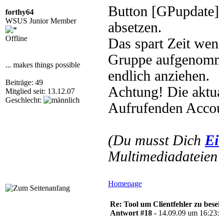
Button [GPupdate] 
forthy64
WSUS Junior Member
absetzen.
Offline
Das spart Zeit wen
Gruppe aufgenomme
... makes things possible
endlich anziehen.
Beiträge: 49
Achtung! Die aktua
Mitglied seit: 13.12.07
Geschlecht:
Aufrufenden Accou
(Du musst Dich
Ei
Multimediadateien 
Homepage
Re: Tool um Clientfehler zu bese
Antwort #18 -
14.09.09 um 16:23