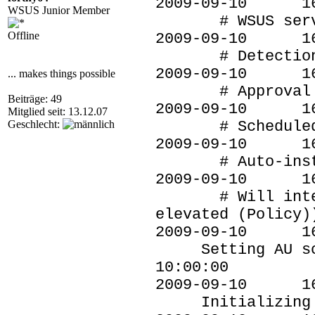
2009-09-10 
WSUS Junior Member
# WSUS server:
Offline
2009-09-10 
# Detection f
2009-09-10 
... makes things possible
# Approval typ
Beiträge: 49
2009-09-10 
Mitglied seit: 13.12.07
Geschlecht:
# Scheduled ins
2009-09-10 
# Auto-install
2009-09-10 
# Will interact
elevated (Policy)
2009-09-10 
Setting AU sche
10:00:00
2009-09-10 
Initializing f