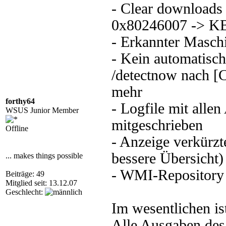
- Clear downloads 
0x80246007 -> K
- Erkannter Masch
- Kein automatisch
/detectnow nach [
mehr
forthy64
- Logfile mit allen
WSUS Junior Member
mitgeschrieben
Offline
- Anzeige verkürzt
bessere Übersicht
... makes things possible
- WMI-Repository 
Beiträge: 49
Mitglied seit: 13.12.07
Geschlecht:
Im wesentlichen i
Alle Ausgaben des