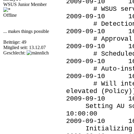
2009-09-10 
WSUS Junior Member
# WSUS server:
Offline
2009-09-10 
# Detection f
2009-09-10 
... makes things possible
# Approval typ
Beiträge: 49
2009-09-10 
Mitglied seit: 13.12.07
Geschlecht:
# Scheduled ins
2009-09-10 
# Auto-install
2009-09-10 
# Will interact
elevated (Policy)
2009-09-10 
Setting AU sche
10:00:00
2009-09-10 
Initializing f