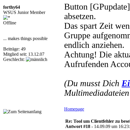
Button [GPupdate] 
forthy64
WSUS Junior Member
absetzen.
Offline
Das spart Zeit wen
Gruppe aufgenomme
... makes things possible
endlich anziehen.
Beiträge: 49
Achtung! Die aktua
Mitglied seit: 13.12.07
Geschlecht:
Aufrufenden Accou
(Du musst Dich
Ei
Multimediadateien 
Homepage
Re: Tool um Clientfehler zu bese
Antwort #18 -
14.09.09 um 16:23