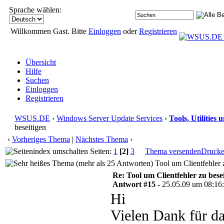
Sprache wählen:
Willkommen Gast. Bitte
Einloggen
oder
Registrieren
Übersicht
Hilfe
Suchen
Einloggen
Registrieren
WSUS.DE
›
Windows Server Update Services
›
Tools, Utilities
beseitigen
‹
Vorheriges Thema
|
Nächstes Thema
›
Seiten:
1
[2]
3
Thema versenden
Druck
Tool um Clientfehler 
Re: Tool um Clientfehler zu bese
Antwort #15 -
25.05.09 um 08:16
Hi
Vielen Dank für da