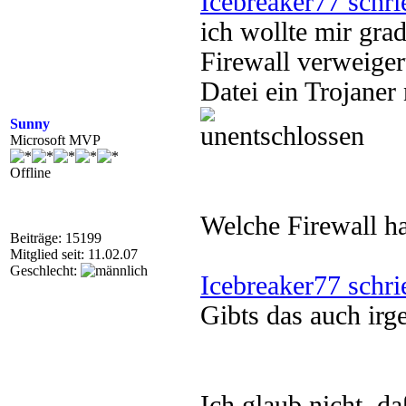
Icebreaker77 schri
ich wollte mir gra
Firewall verweiger
Datei ein Trojane
Sunny
Microsoft MVP
Offline
Welche Firewall h
Beiträge: 15199
Mitglied seit: 11.02.07
Geschlecht:
Icebreaker77 schri
Gibts das auch ir
Ich glaub nicht, daß