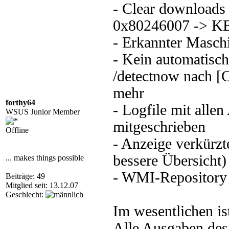
- Clear downloads 
0x80246007 -> K
- Erkannter Masch
- Kein automatisch
/detectnow nach [
mehr
forthy64
- Logfile mit allen
WSUS Junior Member
mitgeschrieben
Offline
- Anzeige verkürzt
bessere Übersicht
... makes things possible
- WMI-Repository 
Beiträge: 49
Mitglied seit: 13.12.07
Geschlecht:
Im wesentlichen i
Alle Ausgaben des