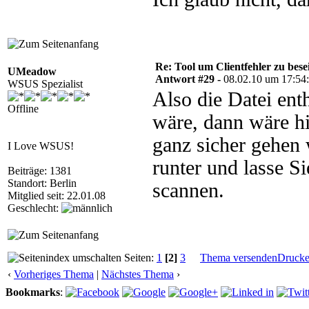
Re: Tool um Clientfehler zu bese
UMeadow
Antwort #29 -
08.02.10 um 17:54
WSUS Spezialist
Also die Datei enth
Offline
wäre, dann wäre h
ganz sicher gehen 
I Love WSUS!
runter und lasse S
Beiträge: 1381
Standort: Berlin
scannen.
Mitglied seit: 22.01.08
Geschlecht:
Seiten:
1
[2]
3
Thema versenden
Druck
‹
Vorheriges Thema
|
Nächstes Thema
›
Bookmarks
: