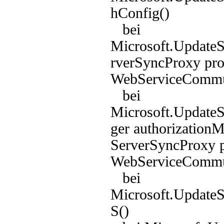
hConfig()
bei
Microsoft.UpdateS
rverSyncProxy pro
WebServiceCommun
bei
Microsoft.UpdateS
ger authorization
ServerSyncProxy p
WebServiceCommun
bei
Microsoft.Update
S()