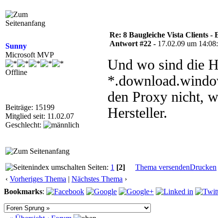
Re: 8 Baugleiche Vista Clients -
Antwort #22 -
17.02.09 um 14:08
Sunny
Microsoft MVP
Und wo sind die 
Offline
*.download.window
den Proxy nicht, 
Beiträge: 15199
Hersteller.
Mitglied seit: 11.02.07
Geschlecht:
Seiten:
1
[2]
Thema versenden
Drucken
‹
Vorheriges Thema
|
Nächstes Thema
›
Bookmarks
: