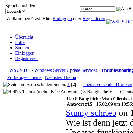
Sprache wählen:
Willkommen Gast. Bitte
Einloggen
oder
Registrieren
Übersicht
Hilfe
Suchen
Einloggen
Registrieren
WSUS.DE
›
Windows Server Update Services
›
Troubleshootin
‹
Vorheriges Thema
|
Nächstes Thema
›
Seiten:
1
[2]
Thema versenden
Drucken
8 Baugleiche Vista Clients
Re: 8 Baugleiche Vista Clients -
Antwort #15 -
16.02.09 um 10:56
Sunny schrieb
on 1
Wie ist denn jetzt
Updates funtkionie