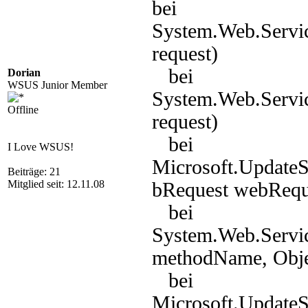
bei
System.Web.Servi
request)
bei
Dorian
WSUS Junior Member
System.Web.Servi
Offline
request)
bei
I Love WSUS!
Microsoft.Update
Beiträge: 21
Mitglied seit: 12.11.08
bRequest webRequ
bei
System.Web.Servic
methodName, Objec
bei
Microsoft.Update