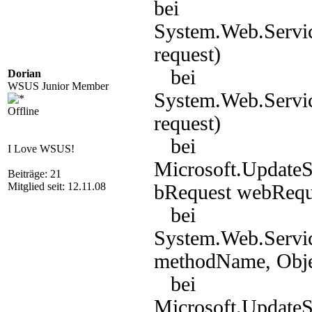
bei
System.Web.Servi
request)
bei
Dorian
WSUS Junior Member
System.Web.Servi
Offline
request)
bei
I Love WSUS!
Microsoft.Update
Beiträge: 21
Mitglied seit: 12.11.08
bRequest webRequ
bei
System.Web.Servic
methodName, Objec
bei
Microsoft.Update