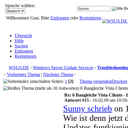
Sprache wählen:
Willkommen Gast. Bitte
Einloggen
oder
Registrieren
Übersicht
Hilfe
Suchen
Einloggen
Registrieren
WSUS.DE
›
Windows Server Update Services
›
Troubleshootin
‹
Vorheriges Thema
|
Nächstes Thema
›
Seiten:
1
[2]
Thema versenden
Drucken
8 Baugleiche Vista Clients
Re: 8 Baugleiche Vista Clients -
Antwort #15 -
16.02.09 um 10:56
Sunny schrieb
on 1
Wie ist denn jetzt
Updates funtkionie