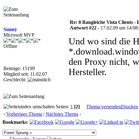
Re: 8 Baugleiche Vista Clients -
Antwort #22 -
17.02.09 um 14:08
Sunny
Microsoft MVP
Und wo sind die 
Offline
*.download.window
den Proxy nicht, 
Beiträge: 15199
Hersteller.
Mitglied seit: 11.02.07
Geschlecht:
Seiten:
1
[2]
Thema versenden
Drucken
‹
Vorheriges Thema
|
Nächstes Thema
›
Bookmarks
: