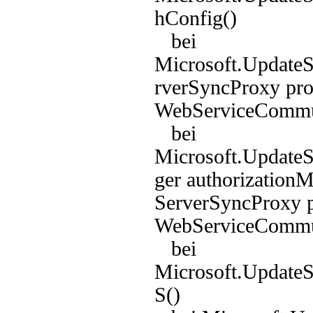
hConfig()
bei
Microsoft.UpdateS
rverSyncProxy pro
WebServiceCommun
bei
Microsoft.UpdateS
ger authorization
ServerSyncProxy p
WebServiceCommun
bei
Microsoft.Update
S()