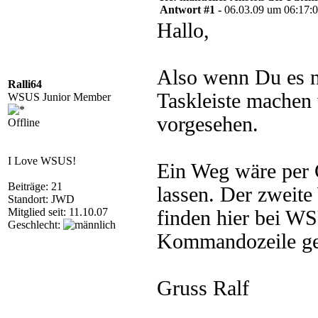
Antwort #1 -
06.03.09 um 06:17:
Hallo,
Also wenn Du es n
Ralli64
Taskleiste machen w
WSUS Junior Member
vorgesehen.
Offline
I Love WSUS!
Ein Weg wäre per G
Beiträge: 21
lassen. Der zweite
Standort: JWD
Mitglied seit: 11.10.07
finden hier bei W
Geschlecht:
Kommandozeile ges
Gruss Ralf