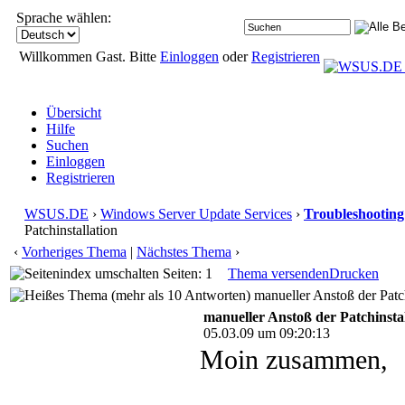
Sprache wählen:
Willkommen Gast. Bitte
Einloggen
oder
Registrieren
Übersicht
Hilfe
Suchen
Einloggen
Registrieren
WSUS.DE
›
Windows Server Update Services
›
Troubleshooting
Patchinstallation
‹
Vorheriges Thema
|
Nächstes Thema
›
Seiten: 1
Thema versenden
Drucken
manueller Anstoß der Patch
manueller Anstoß der Patchinstal
05.03.09 um 09:20:13
Moin zusammen,