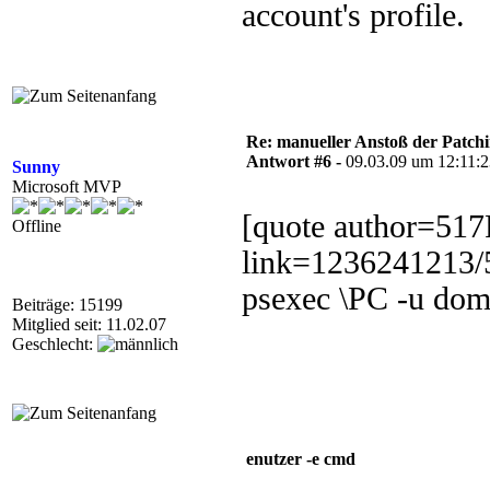
account's profile.
Re: manueller Anstoß der Patchin
Antwort #6 -
09.03.09 um 12:11:
Sunny
Microsoft MVP
[quote author=51
Offline
link=1236241213/
psexec \PC -u do
Beiträge: 15199
Mitglied seit: 11.02.07
Geschlecht:
enutzer -e cmd