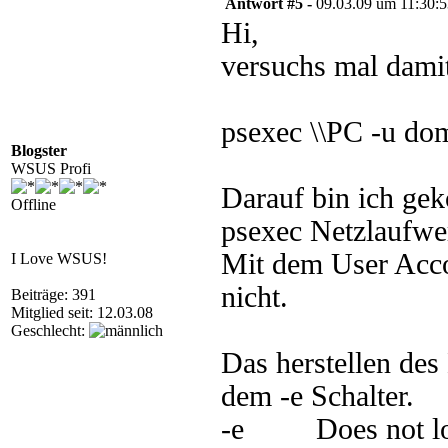
Antwort #5 -
09.03.09 um 11:30:
Hi,
versuchs mal dami
psexec \\PC -u do
Blogster
WSUS Profi
Darauf bin ich ge
Offline
psexec Netzlaufwer
Mit dem User Acco
I Love WSUS!
nicht.
Beiträge: 391
Mitglied seit: 12.03.08
Geschlecht:
Das herstellen de
dem -e Schalter.
-e Does not load