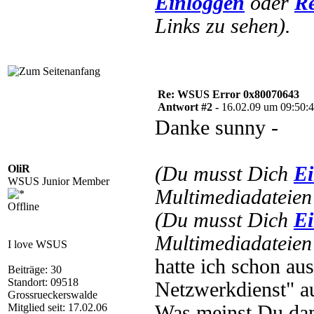
Einloggen
oder
Re
Links zu sehen).
Re: WSUS Error 0x80070643
Antwort #2 -
16.02.09 um 09:50:
Danke sunny -
OliR
(Du musst Dich
Ei
WSUS Junior Member
Multimediadateien 
Offline
(Du musst Dich
Ei
Multimediadateien 
I love WSUS
hatte ich schon au
Beiträge: 30
Standort: 09518
Netzwerkdienst" au
Grossrueckerswalde
Mitglied seit: 17.02.06
Was meinst Du dami