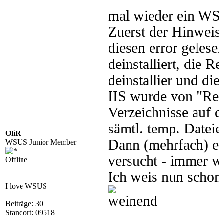
mal wieder ein WS
Zuerst der Hinwei
diesen error gele
deinstalliert, die 
deinstallier und di
IIS wurde von "Re
Verzeichnisse auf 
sämtl. temp. Datei
OliR
Dann (mehrfach) e
WSUS Junior Member
versucht - immer 
Offline
Ich weis nun scho
I love WSUS
Beiträge: 30
Standort: 09518