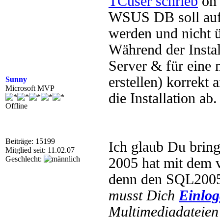
TCuser schrieb
on 
WSUS DB soll auf
werden und nicht ü
Während der Insta
Server & für eine 
erstellen) korrekt
Sunny
Microsoft MVP
die Installation ab.
Offline
Beiträge: 15199
Ich glaub Du bring
Mitglied seit: 11.02.07
Geschlecht:
2005 hat mit dem v
denn den SQL2005 
musst Dich
Einlo
Multimediadateien 