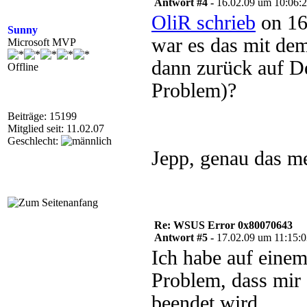
Antwort #4 -
16.02.09 um 10:06:
OliR schrieb
on 16
Sunny
war es das mit de
Microsoft MVP
dann zurück auf De
Offline
Problem)?
Beiträge: 15199
Mitglied seit: 11.02.07
Geschlecht:
Jepp, genau das me
Re: WSUS Error 0x80070643
Antwort #5 -
17.02.09 um 11:15:
Ich habe auf eine
Problem, dass mir 
beendet wird.