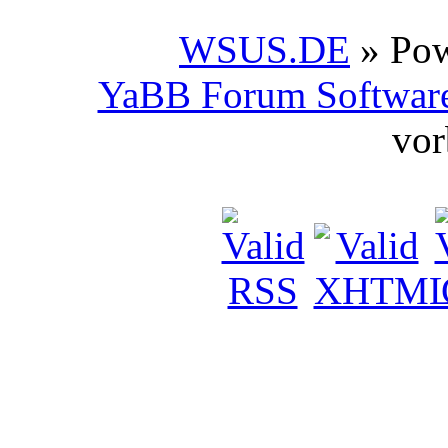
WSUS.DE
» Po
YaBB Forum Softwar
vor