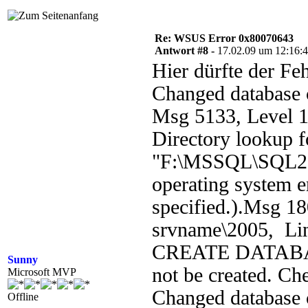
Re: WSUS Error 0x80070643
Antwort #8 -
17.02.09 um 12:16:
Hier dürfte der Feh
Changed database c
Msg 5133, Level 1
Directory lookup fo
"F:\MSSQL\SQL20
operating system e
specified.).Msg 18
srvname\2005, Li
CREATE DATABASE 
Sunny
not be created. Che
Microsoft MVP
Changed database c
Offline