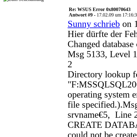
Re: WSUS Error 0x80070643
Antwort #9 -
17.02.09 um 17:16:
Sunny schrieb
on 1
Hier dürfte der Feh
Changed database c
Msg 5133, Level 1
2
Directory lookup fo
"F:MSSQLSQL2005
operating system e
file specified.).Ms
srvname€5, Line 
CREATE DATABASE 
could not be create