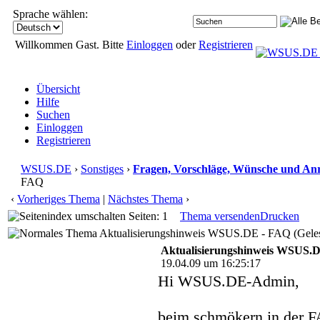
Sprache wählen:
Willkommen Gast. Bitte
Einloggen
oder
Registrieren
Übersicht
Hilfe
Suchen
Einloggen
Registrieren
WSUS.DE
›
Sonstiges
›
Fragen, Vorschläge, Wünsche und An
FAQ
‹
Vorheriges Thema
|
Nächstes Thema
›
Seiten: 1
Thema versenden
Drucken
Aktualisierungshinweis WSUS.DE - FAQ (Geles
Aktualisierungshinweis WSUS.
19.04.09 um 16:25:17
Hi WSUS.DE-Admin,
beim schmökern in der 