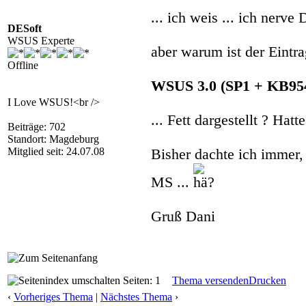
... ich weis ... ich nerve 
DESoft
WSUS Experte
aber warum ist der Eintr
Offline
WSUS 3.0 (SP1 + KB9549
I Love WSUS!<br />
... Fett dargestellt ? Ha
Beiträge: 702
Standort: Magdeburg
Mitglied seit: 24.07.08
Bisher dachte ich immer, 
MS ...
Gruß Dani
Seiten: 1
Thema versenden
Drucken
‹
Vorheriges Thema
|
Nächstes Thema
›