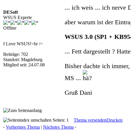
... ich weis ... ich nerve 
DESoft
WSUS Experte
aber warum ist der Eintr
Offline
WSUS 3.0 (SP1 + KB9549
I Love WSUS!<br />
... Fett dargestellt ? Ha
Beiträge: 702
Standort: Magdeburg
Mitglied seit: 24.07.08
Bisher dachte ich immer, 
MS ...
Gruß Dani
Seiten: 1
Thema versenden
Drucken
‹
Vorheriges Thema
|
Nächstes Thema
›