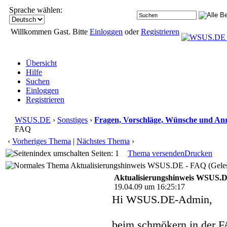
Sprache wählen:
Willkommen Gast. Bitte
Einloggen
oder
Registrieren
Übersicht
Hilfe
Suchen
Einloggen
Registrieren
WSUS.DE
›
Sonstiges
›
Fragen, Vorschläge, Wünsche und An
FAQ
‹
Vorheriges Thema
|
Nächstes Thema
›
Seiten: 1
Thema versenden
Drucken
Aktualisierungshinweis WSUS.DE - FAQ (Geles
Aktualisierungshinweis WSUS.
19.04.09 um 16:25:17
Hi WSUS.DE-Admin,
beim schmökern in der 