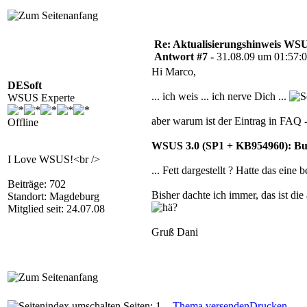
Re: Aktualisierungshinweis W
Antwort #7 -
31.08.09 um 01:57:
Hi Marco,
DESoft
... ich weis ... ich nerve Dich ...
WSUS Experte
aber warum ist der Eintrag in FAQ 
Offline
WSUS 3.0 (SP1 + KB954960): Bui
I Love WSUS!<br />
... Fett dargestellt ? Hatte das ein
Beiträge: 702
Bisher dachte ich immer, das ist die
Standort: Magdeburg
Mitglied seit: 24.07.08
Gruß Dani
Seiten: 1
Thema versenden
Drucken