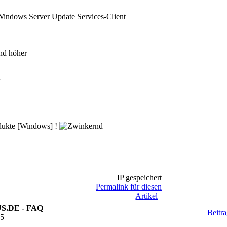
Windows Server Update Services-Client
nd höher
odukte [Windows] !
IP gespeichert
Permalink für diesen
Artikel
SUS.DE - FAQ
Beitr
25