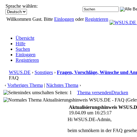
Sprache wählen:
Willkommen Gast. Bitte
Einloggen
oder
Registrieren
Übersicht
Hilfe
Suchen
Einloggen
Registrieren
WSUS.DE
›
Sonstiges
›
Fragen, Vorschläge, Wünsche und An
FAQ
‹
Vorheriges Thema
|
Nächstes Thema
›
Seiten: 1
Thema versenden
Drucken
Aktualisierungshinweis WSUS.DE - FAQ (Geles
Aktualisierungshinweis WSUS.
19.04.09 um 16:25:17
Hi WSUS.DE-Admin,
beim schmökern in der FAQ gesehe