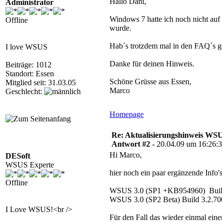
Hallo Dani,
Administrator
Windows 7 hatte ich noch nicht auf a
Offline
wurde.
Hab´s trotzdem mal in den FAQ´s g
I love WSUS
Danke für deinen Hinweis.
Beiträge: 1012
Standort: Essen
Schöne Grüsse aus Essen,
Mitglied seit: 31.03.05
Marco
Geschlecht:
Homepage
Re: Aktualisierungshinweis W
Antwort #2 -
20.04.09 um 16:26:
Hi Marco,
DESoft
WSUS Experte
hier noch ein paar ergänzende Info'
Offline
WSUS 3.0 (SP1 +KB954960) Build
WSUS 3.0 (SP2 Beta) Build 3.2.70
I Love WSUS!<br />
Für den Fall das wieder einmal ein