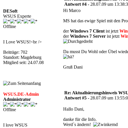
Antwort #4 -
28.07.09 um 13:38:
Hi Marco
DESoft
WSUS Experte
MS hat das ewige Spiel mit den Pro
Offline
der
Windows 7 Client
ist jetzt
Win
der
Windows 7 Server
ist jetzt
Win
I Love WSUS!<br />
Da musst Du Wohl oder Übel wieder 
Beiträge: 702
Standort: Magdeburg
Mitglied seit: 24.07.08
Gruß Dani
Re: Aktualisierungshinweis W
WSUS.DE-Admin
Antwort #5 -
28.07.09 um 13:55:
Administrator
Hallo Dani,
Offline
danke für die Info.
Werd´s ändern!
I love WSUS