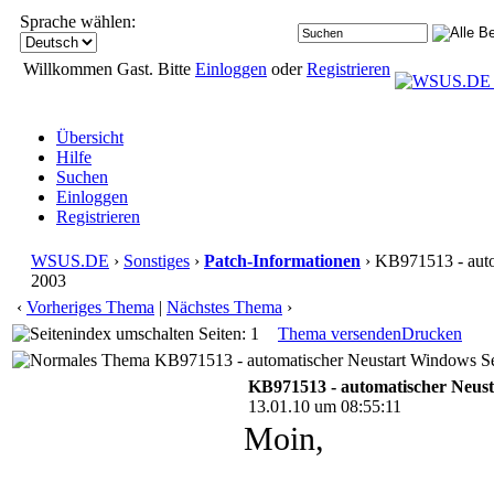
Sprache wählen:
Willkommen Gast. Bitte
Einloggen
oder
Registrieren
Übersicht
Hilfe
Suchen
Einloggen
Registrieren
WSUS.DE
›
Sonstiges
›
Patch-Informationen
› KB971513 - auto
2003
‹
Vorheriges Thema
|
Nächstes Thema
›
Seiten: 1
Thema versenden
Drucken
KB971513 - automatischer Neustart Windows Se
KB971513 - automatischer Neus
13.01.10 um 08:55:11
Moin,