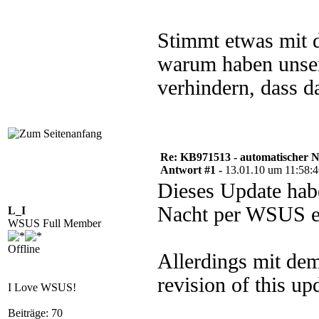
Stimmt etwas mit d
warum haben unsere
verhindern, dass d
Re: KB971513 - automatischer 
Antwort #1 -
13.01.10 um 11:58:
Dieses Update habe
Nacht per WSUS er
L_I
WSUS Full Member
Offline
Allerdings mit dem
revision of this up
I Love WSUS!
Beiträge: 70