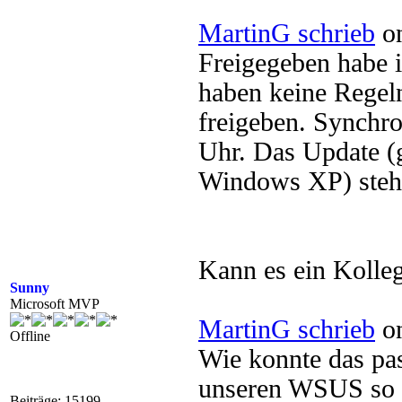
MartinG schrieb
on
Freigegeben habe i
haben keine Regel
freigeben. Synchr
Uhr. Das Update (
Windows XP) steht 
Kann es ein Kolleg
Sunny
Microsoft MVP
MartinG schrieb
on
Offline
Wie konnte das pa
unseren WSUS so ei
Beiträge: 15199