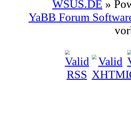
WSUS.DE
» Po
YaBB Forum Softwar
vor