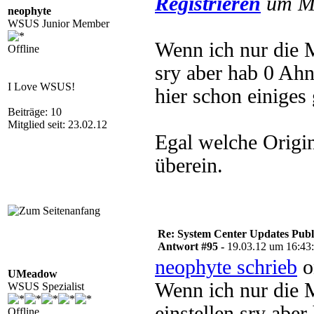
Registrieren
um Mu
neophyte
WSUS Junior Member
Wenn ich nur die M
Offline
sry aber hab 0 Ah
I Love WSUS!
hier schon einiges 
Beiträge: 10
Mitglied seit: 23.02.12
Egal welche Origin
überein.
Re: System Center Updates Publ
Antwort #95 -
19.03.12 um 16:43
neophyte schrieb
o
UMeadow
Wenn ich nur die 
WSUS Spezialist
einstellen sry ab
Offline