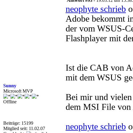
Antwort #93 -
19.03.12 um 15:38
neophyte schrieb
o
Adobe bekommt im
der vom WSUS-Cert
Flashplayer mit de
Ist die CAB von A
mit dem WSUS gee
Sunny
Microsoft MVP
Bei mir und vielen
Offline
dem MSI File von
Beiträge: 15199
neophyte schrieb
o
Mitglied seit: 11.02.07