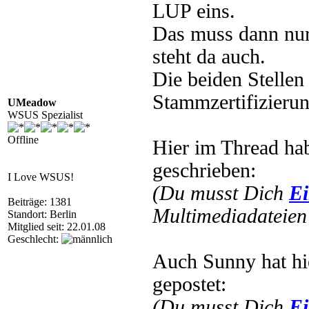
LUP eins.
Das muss dann nur
steht da auch.
Die beiden Stellen
Stammzertifizierun
UMeadow
WSUS Spezialist
Offline
Hier im Thread ha
geschrieben:
I Love WSUS!
(Du musst Dich
Ei
Beiträge: 1381
Multimediadateien 
Standort: Berlin
Mitglied seit: 22.01.08
Geschlecht:
Auch Sunny hat hi
gepostet:
(Du musst Dich
Ei