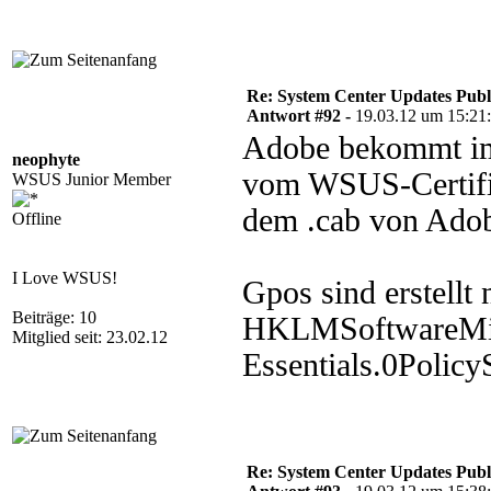
Re: System Center Updates Publ
Antwort #92 -
19.03.12 um 15:21
Adobe bekommt im
neophyte
vom WSUS-Certifik
WSUS Junior Member
dem .cab von Adobe
Offline
I Love WSUS!
Gpos sind erstellt 
Beiträge: 10
HKLMSoftwareMic
Mitglied seit: 23.02.12
Essentials.0PolicyS
Re: System Center Updates Publ