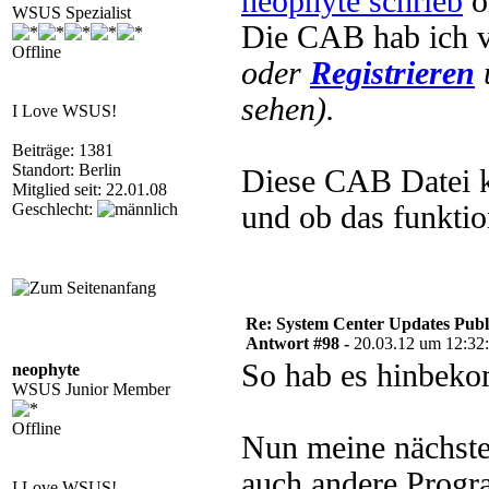
neophyte schrieb
o
WSUS Spezialist
Die CAB hab ich 
Offline
oder
Registrieren
sehen).
I Love WSUS!
Beiträge: 1381
Standort: Berlin
Diese CAB Datei k
Mitglied seit: 22.01.08
Geschlecht:
und ob das funktio
Re: System Center Updates Publ
Antwort #98 -
20.03.12 um 12:32
So hab es hinbek
neophyte
WSUS Junior Member
Offline
Nun meine nächste 
auch andere Progra
I Love WSUS!