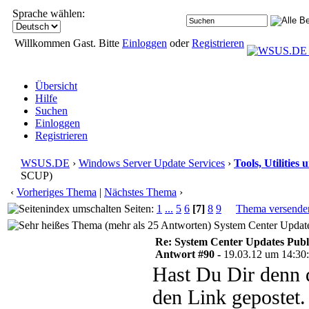
Sprache wählen:
Willkommen Gast. Bitte
Einloggen
oder
Registrieren
Übersicht
Hilfe
Suchen
Einloggen
Registrieren
WSUS.DE
›
Windows Server Update Services
›
Tools, Utilitie
SCUP)
‹
Vorheriges Thema
|
Nächstes Thema
›
Seiten:
1
...
5
6
[7]
8
9
Thema versende
System Center Update
Re: System Center Updates Publ
Antwort #90 -
19.03.12 um 14:30
Hast Du Dir denn 
den Link gepostet.