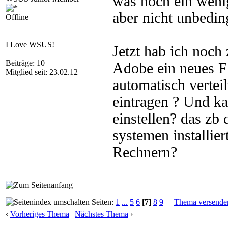
was noch ein wenig 
aber nicht unbedin
Offline
I Love WSUS!
Jetzt hab ich noch
Beiträge: 10
Adobe ein neues Fl
Mitglied seit: 23.02.12
automatisch vertei
eintragen ? Und k
einstellen? das zb
systemen installier
Rechnern?
Seiten:
1
...
5
6
[7]
8
9
Thema versende
‹
Vorheriges Thema
|
Nächstes Thema
›