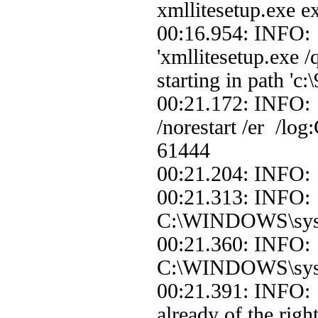
xmllitesetup.exe ex
00:16.954: INFO: 
'xmllitesetup.exe 
starting in path '
00:21.172: INFO: 
/norestart /er /lo
61444
00:21.204: INFO:
00:21.313: INFO:
C:\WINDOWS\syste
00:21.360: INFO: 
C:\WINDOWS\system
00:21.391: INFO: |
already of the right