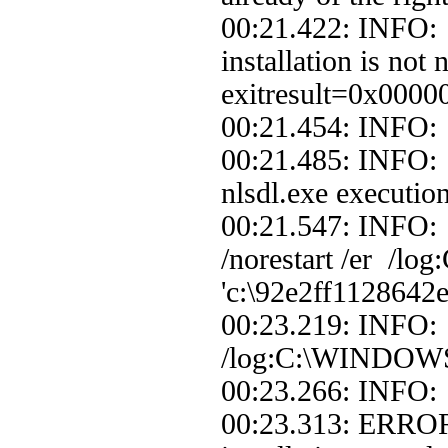
00:21.422: INFO: 
installation is not
exitresult=0x0000
00:21.454: INFO: 
00:21.485: INFO: 
nlsdl.exe execution
00:21.547: INFO: P
/norestart /er /lo
'c:\92e2ff1128642
00:23.219: INFO: P
/log:C:\WINDOWS' 
00:23.266: INFO:
00:23.313: ERROR: