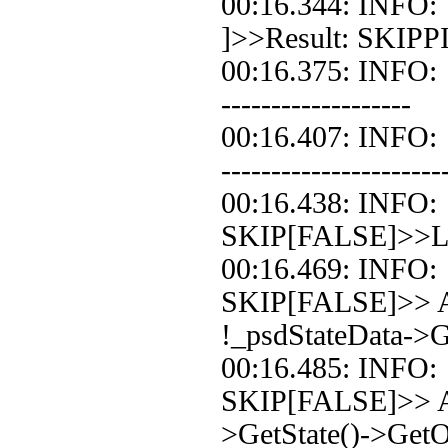
00:16.344: INFO
]>>Result: SKIPP
00:16.375: INFO: 
-------------------
00:16.407: INFO
----------------------
00:16.438: INF
SKIP[FALSE]>>Loo
00:16.469: INF
SKIP[FALSE]>> A
!_psdStateData->Ge
00:16.485: INF
SKIP[FALSE]>> Ad
>GetState()->Get