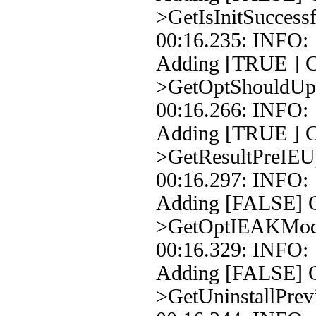
>GetIsInitSuccessf
00:16.235: INFO
Adding [TRUE ] Co
>GetOptShouldUpd
00:16.266: INFO
Adding [TRUE ] C
>GetResultPreI
00:16.297: INFO
Adding [FALSE] C
>GetOptIEAKMo
00:16.329: INFO
Adding [FALSE] C
>GetUninstallPrev