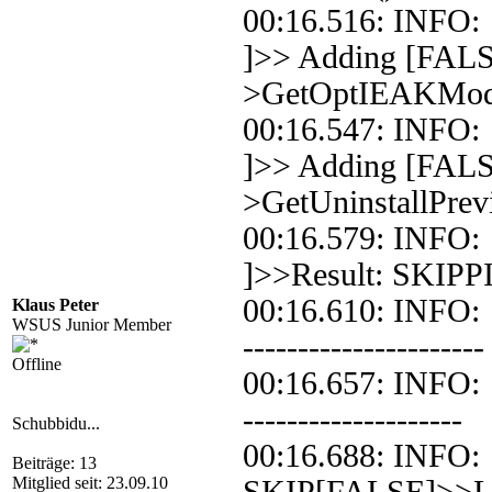
00:16.516: INF
]>> Adding [FALS
>GetOptIEAKMo
00:16.547: INF
]>> Adding [FALS
>GetUninstallPrev
00:16.579: INF
]>>Result: SKIPP
00:16.610: INFO
Klaus Peter
WSUS Junior Member
----------------------
Offline
00:16.657: INFO: 
--------------------
Schubbidu...
00:16.688: INFO: 
Beiträge: 13
Mitglied seit: 23.09.10