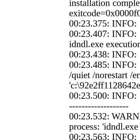
installation compl
exitcode=0x0000f
00:23.375: INFO: 
00:23.407: INFO: 
idndl.exe execution
00:23.438: INFO:
00:23.485: INFO: 
/quiet /norestart 
'c:\92e2ff1128642
00:23.500: INFO: 
-------------------
00:23.532: WARNIN
process: 'idndl.ex
00:23.563: INFO