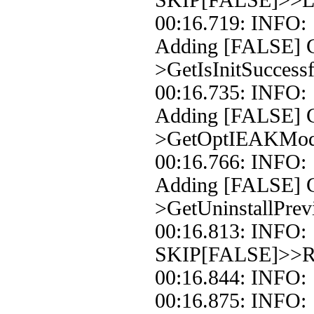
SKIP[FALSE]>>Loo
00:16.719: INFO:
Adding [FALSE] Co
>GetIsInitSuccessf
00:16.735: INFO:
Adding [FALSE] C
>GetOptIEAKMo
00:16.766: INFO:
Adding [FALSE] C
>GetUninstallPrev
00:16.813: INFO: 
SKIP[FALSE]>>Re
00:16.844: INFO: 
00:16.875: INFO: 