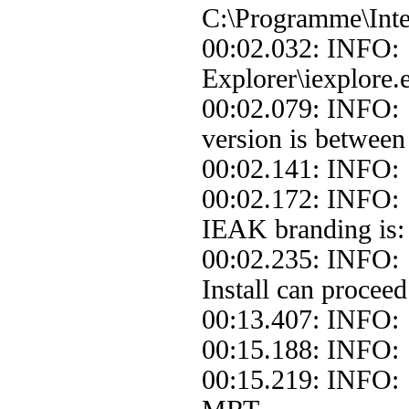
C:\Programme\Inter
00:02.032: INFO:
Explorer\iexplore.
00:02.079: INFO: 
version is between 
00:02.141: INFO: 
00:02.172: INFO:
IEAK branding is: 
00:02.235: INFO: 
Install can proceed
00:13.407: INFO
00:15.188: INFO: 
00:15.219: INFO: