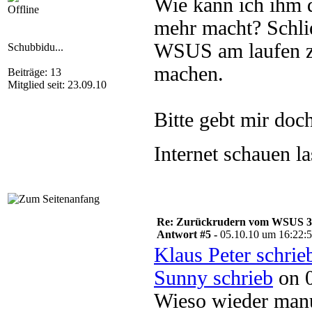
Wie kann ich ihm d
Offline
mehr macht? Schlie
WSUS am laufen zu
Schubbidu...
machen.
Beiträge: 13
Mitglied seit: 23.09.10
Bitte gebt mir doc
Internet schauen 
Re: Zurückrudern vom WSUS 3 w
Antwort #5 -
05.10.10 um 16:22:
Klaus Peter schrie
Sunny schrieb
on 0
Wieso wieder manue