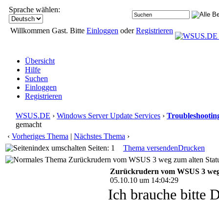
Sprache wählen:
Willkommen Gast. Bitte
Einloggen
oder
Registrieren
Übersicht
Hilfe
Suchen
Einloggen
Registrieren
WSUS.DE
›
Windows Server Update Services
›
Troubleshootin
gemacht
‹
Vorheriges Thema
|
Nächstes Thema
›
Seiten: 1
Thema versenden
Drucken
Zurückrudern vom WSUS 3 weg zum alten Status
Zurückrudern vom WSUS 3 weg z
05.10.10 um 14:04:29
Ich brauche bitte 