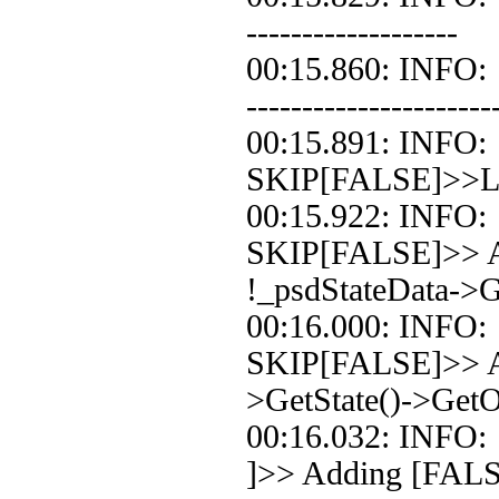
-------------------
00:15.860: INF
----------------------
00:15.891: IN
SKIP[FALSE]>>Loo
00:15.922: IN
SKIP[FALSE]>> A
!_psdStateData->Ge
00:16.000: IN
SKIP[FALSE]>> Ad
>GetState()->Get
00:16.032: IN
]>> Adding [FALS