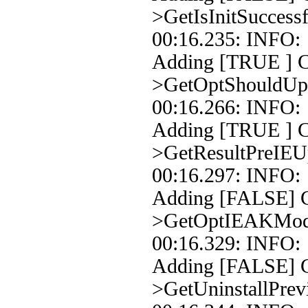
>GetIsInitSuccessf
00:16.235: INFO
Adding [TRUE ] Co
>GetOptShouldUpd
00:16.266: INFO
Adding [TRUE ] C
>GetResultPreI
00:16.297: INFO
Adding [FALSE] C
>GetOptIEAKMo
00:16.329: INFO
Adding [FALSE] C
>GetUninstallPrev