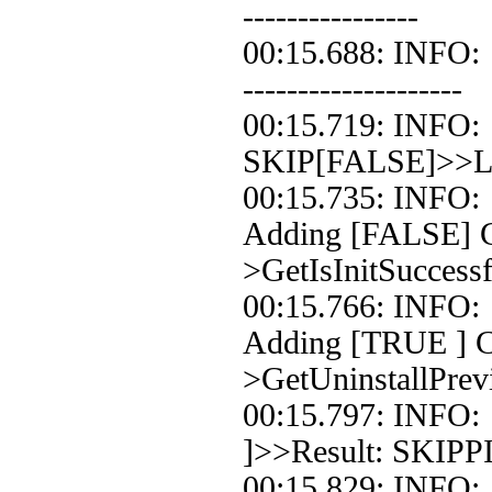
----------------
00:15.688: INFO: 
--------------------
00:15.719: INFO:
SKIP[FALSE]>>Loo
00:15.735: INFO:
Adding [FALSE] Co
>GetIsInitSuccessf
00:15.766: INFO:
Adding [TRUE ] Co
>GetUninstallPrev
00:15.797: INFO:
]>>Result: SKIPP
00:15.829: INFO: 