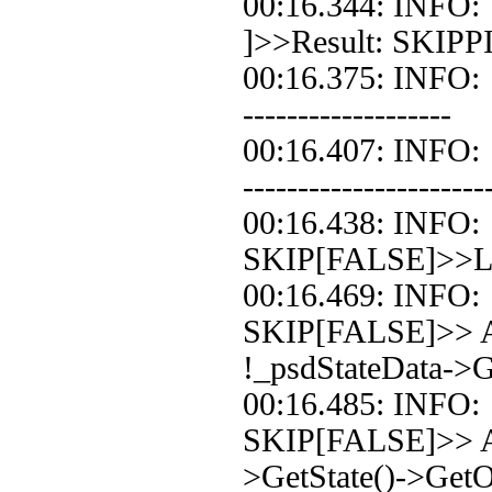
00:16.344: INFO
]>>Result: SKIPP
00:16.375: INFO: 
-------------------
00:16.407: INFO
----------------------
00:16.438: INF
SKIP[FALSE]>>Loo
00:16.469: INF
SKIP[FALSE]>> A
!_psdStateData->Ge
00:16.485: INF
SKIP[FALSE]>> Ad
>GetState()->Get