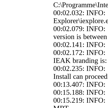
C:\Programme\Inter
00:02.032: INFO:
Explorer\iexplore.
00:02.079: INFO: 
version is between 
00:02.141: INFO: 
00:02.172: INFO:
IEAK branding is: 
00:02.235: INFO: 
Install can proceed
00:13.407: INFO
00:15.188: INFO: 
00:15.219: INFO: