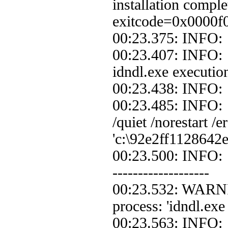
installation compl
exitcode=0x0000f
00:23.375: INFO: 
00:23.407: INFO: 
idndl.exe execution
00:23.438: INFO:
00:23.485: INFO: 
/quiet /norestart 
'c:\92e2ff1128642
00:23.500: INFO: 
-------------------
00:23.532: WARNIN
process: 'idndl.ex
00:23.563: INFO