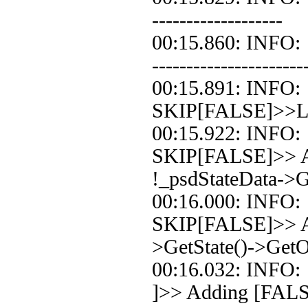
-------------------
00:15.860: INF
----------------------
00:15.891: IN
SKIP[FALSE]>>Loo
00:15.922: IN
SKIP[FALSE]>> A
!_psdStateData->Ge
00:16.000: IN
SKIP[FALSE]>> Ad
>GetState()->Get
00:16.032: IN
]>> Adding [FALS