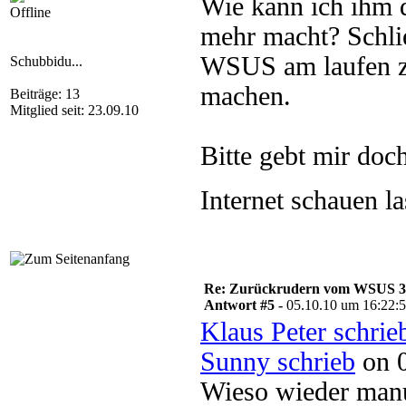
Wie kann ich ihm d
Offline
mehr macht? Schlie
WSUS am laufen zu
Schubbidu...
machen.
Beiträge: 13
Mitglied seit: 23.09.10
Bitte gebt mir doc
Internet schauen 
Re: Zurückrudern vom WSUS 3 w
Antwort #5 -
05.10.10 um 16:22:
Klaus Peter schrie
Sunny schrieb
on 0
Wieso wieder manue