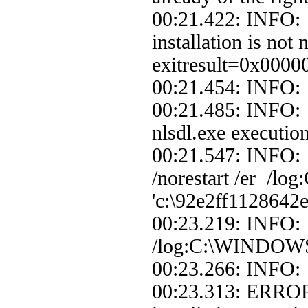
00:21.422: INFO: 
installation is not
exitresult=0x0000
00:21.454: INFO: 
00:21.485: INFO: 
nlsdl.exe execution
00:21.547: INFO: P
/norestart /er /lo
'c:\92e2ff1128642
00:23.219: INFO: P
/log:C:\WINDOWS' 
00:23.266: INFO:
00:23.313: ERROR: