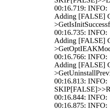
SKIP[FALSE]>>Loo
00:16.719: INFO:
Adding [FALSE] Co
>GetIsInitSuccessf
00:16.735: INFO:
Adding [FALSE] C
>GetOptIEAKMo
00:16.766: INFO:
Adding [FALSE] C
>GetUninstallPrev
00:16.813: INFO: 
SKIP[FALSE]>>Re
00:16.844: INFO: 
00:16.875: INFO: 