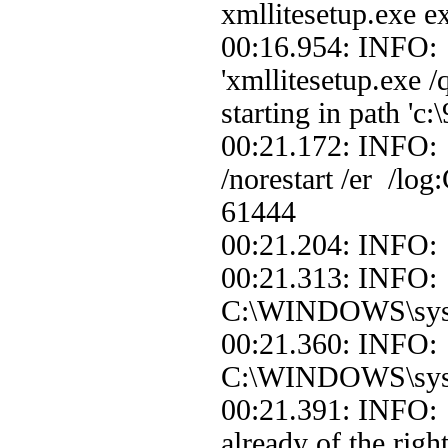
xmllitesetup.exe ex
00:16.954: INFO: 
'xmllitesetup.exe 
starting in path '
00:21.172: INFO: 
/norestart /er /lo
61444
00:21.204: INFO:
00:21.313: INFO:
C:\WINDOWS\syste
00:21.360: INFO: 
C:\WINDOWS\system
00:21.391: INFO: |
already of the right