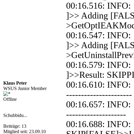
00:16.516: INF
]>> Adding [FALS
>GetOptIEAKMo
00:16.547: INF
]>> Adding [FALS
>GetUninstallPrev
00:16.579: INF
]>>Result: SKIPP
00:16.610: INFO
Klaus Peter
WSUS Junior Member
----------------------
Offline
00:16.657: INFO: 
--------------------
Schubbidu...
00:16.688: INFO: 
Beiträge: 13
Mitglied seit: 23.09.10