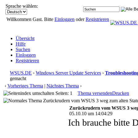
Sprache wählen:
Willkommen Gast. Bitte
Einloggen
oder
Registrieren
Übersicht
Hilfe
Suchen
Einloggen
Registrieren
WSUS.DE
›
Windows Server Update Services
›
Troubleshootin
gemacht
‹
Vorheriges Thema
|
Nächstes Thema
›
Seiten: 1
Thema versenden
Drucken
Zurückrudern vom WSUS 3 weg zum alten Status
Zurückrudern vom WSUS 3 weg z
05.10.10 um 14:04:29
Ich brauche bitte 