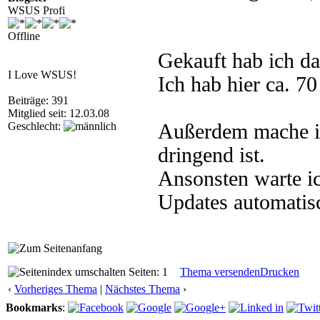
WSUS Profi
Offline
Gekauft hab ich d
I Love WSUS!
Ich hab hier ca. 70
Beiträge: 391
Mitglied seit: 12.03.08
Geschlecht:
Außerdem mache ic
dringend ist.
Ansonsten warte i
Updates automatisc
Seiten: 1
Thema versenden
Drucken
‹
Vorheriges Thema
|
Nächstes Thema
›
Bookmarks
: