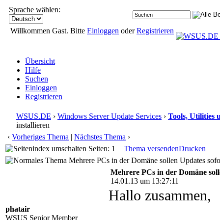
Sprache wählen:
Willkommen Gast. Bitte
Einloggen
oder
Registrieren
Übersicht
Hilfe
Suchen
Einloggen
Registrieren
WSUS.DE
›
Windows Server Update Services
›
Tools, Utilitie
installieren
‹
Vorheriges Thema
|
Nächstes Thema
›
Seiten: 1
Thema versenden
Drucken
Mehrere PCs in der Domäne sollen Updates sofort
Mehrere PCs in der Domäne solle
14.01.13 um 13:27:11
Hallo zusammen,
phatair
WSUS Senior Member