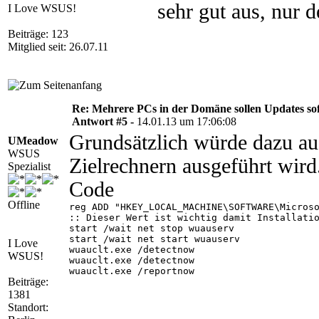
sehr gut aus, nur d
I Love WSUS!
Beiträge: 123
Mitglied seit: 26.07.11
Re: Mehrere PCs in der Domäne sollen Updates sofo
Antwort #5 -
14.01.13 um 17:06:08
Grundsätzlich würde dazu au
UMeadow
WSUS
Zielrechnern ausgeführt wird
Spezialist
Code
Offline
reg ADD "HKEY_LOCAL_MACHINE\SOFTWARE\Microso
:: Dieser Wert ist wichtig damit Installatio
start /wait net stop wuauserv

start /wait net start wuauserv

I Love
wuauclt.exe /detectnow

WSUS!
wuauclt.exe /detectnow

wuauclt.exe /reportnow

Beiträge:
1381
Standort: