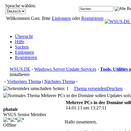
Sprache wählen:
Willkommen Gast. Bitte
Einloggen
oder
Registrieren
Übersicht
Hilfe
Suchen
Einloggen
Registrieren
WSUS.DE
›
Windows Server Update Services
›
Tools, Utilitie
installieren
‹
Vorheriges Thema
|
Nächstes Thema
›
Seiten: 1
Thema versenden
Drucken
Mehrere PCs in der Domäne sollen Updates sofort
Mehrere PCs in der Domäne solle
14.01.13 um 13:27:11
phatair
WSUS Senior Member
Hallo zusammen,
Offline