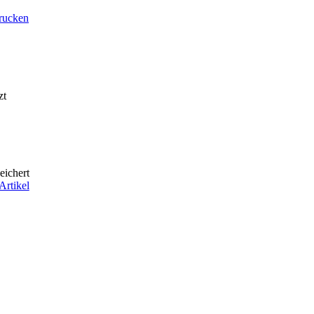
drucken
zt
eichert
Artikel