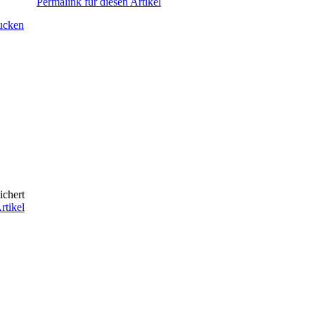
Permalink für diesen Artikel
rucken
ichert
rtikel