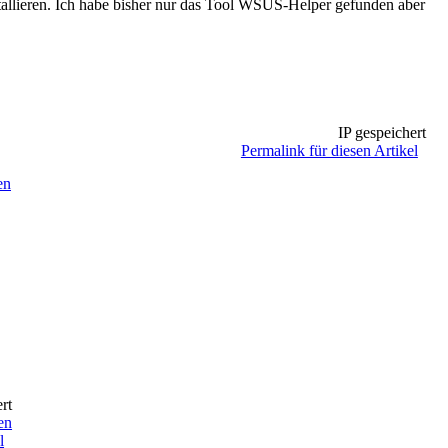
stallieren. Ich habe bisher nur das Tool WSUS-Helper gefunden aber
IP gespeichert
Permalink für diesen Artikel
en
rt
en
l