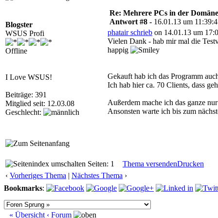
Re: Mehrere PCs in der Domäne s
Antwort #8 -
16.01.13 um 11:39:
Blogster
phatair schrieb
on 14.01.13 um 17:0
WSUS Profi
Vielen Dank - hab mir mal die Testve
happig
Offline
Gekauft hab ich das Programm auch
I Love WSUS!
Ich hab hier ca. 70 Clients, dass geh
Beiträge: 391
Außerdem mache ich das ganze nur w
Mitglied seit: 12.03.08
Ansonsten warte ich bis zum nächst
Geschlecht:
Seiten: 1
Thema versenden
Drucken
‹
Vorheriges Thema
|
Nächstes Thema
›
Bookmarks
:
« Übersicht
‹ Forum