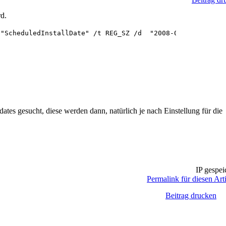
d.
"ScheduledInstallDate" /t REG_SZ /d  "2008-01-01 01:00:0
tes gesucht, diese werden dann, natürlich je nach Einstellung für die
IP gespei
Permalink für diesen Art
Beitrag drucken