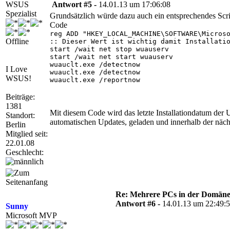
WSUS
Antwort #5 -
14.01.13 um 17:06:08
Spezialist
Grundsätzlich würde dazu auch ein entsprechendes Scr
Code
reg ADD "HKEY_LOCAL_MACHINE\SOFTWARE\Microso
Offline
:: Dieser Wert ist wichtig damit Installatio
start /wait net stop wuauserv

start /wait net start wuauserv

wuauclt.exe /detectnow

I Love
wuauclt.exe /detectnow

WSUS!
wuauclt.exe /reportnow

Beiträge:
1381
Mit diesem Code wird das letzte Installationdatum der 
Standort:
automatischen Updates, geladen und innerhalb der nächst
Berlin
Mitglied seit:
22.01.08
Geschlecht:
Re: Mehrere PCs in der Domäne s
Antwort #6 -
14.01.13 um 22:49:
Sunny
Microsoft MVP