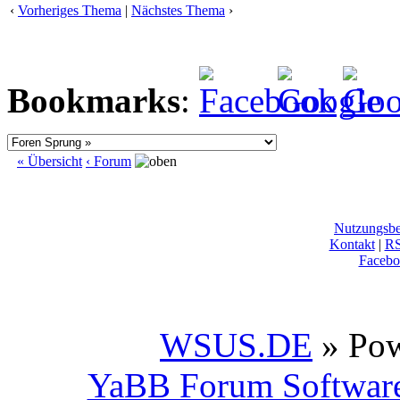
‹
Vorheriges Thema
|
Nächstes Thema
›
Bookmarks
:
« Übersicht
‹ Forum
Nutzungsb
Kontakt
|
R
Facebo
WSUS.DE
» Po
YaBB Forum Softwar