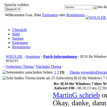
Sprache wählen:
Willkommen Gast. Bitte
Einloggen
oder
Registrieren
Übersicht
Hilfe
Suchen
Einloggen
Registrieren
WSUS.DE
›
Sonstiges
›
Patch-Informationen
› IE10 für Window
WSUS?
‹
Vorheriges Thema
|
Nächstes Thema
›
Seiten:
1
2
[3]
Thema versenden
Druck
IE10 für Windows 7 
Re: IE10 für Windows 7 über 
Antwort #30 -
08.10.13 um 22:30
MartinG schrieb
on
Okay, danke, dann 