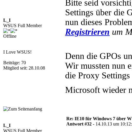
Bitte seid vorsicht
Settings über die 
nun dieses Proble
L_I
WSUS Full Member
Registrieren
um Mu
Offline
I Love WSUS!
Denn die GPOs unt
Beiträge: 70
Wir mussten nun e
Mitglied seit: 28.10.08
die Proxy Settings 
Microsoft wieder m
Re: IE10 für Windows 7 über 
Antwort #32 -
14.10.13 um 10:12
L_I
WSUS Full Member