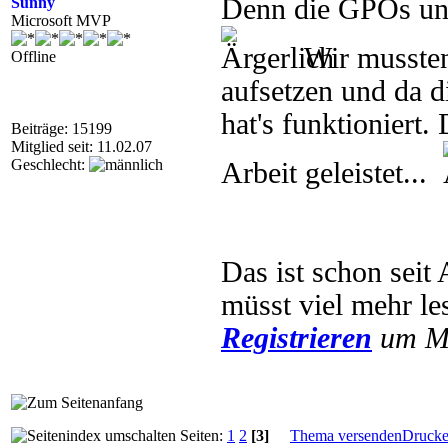
Denn die GPOs unt
Sunny
Microsoft MVP
Wir mussten
Offline
aufsetzen und da d
hat's funktioniert
Beiträge: 15199
Mitglied seit: 11.02.07
Geschlecht:
Arbeit geleistet...
Das ist schon seit
müsst viel mehr le
Registrieren
um Mu
Seiten:
1
2
[3]
Thema versenden
Druck