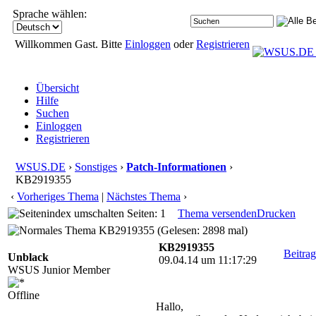
Sprache wählen:
Willkommen Gast. Bitte
Einloggen
oder
Registrieren
Übersicht
Hilfe
Suchen
Einloggen
Registrieren
WSUS.DE
›
Sonstiges
›
Patch-Informationen
›
KB2919355
‹
Vorheriges Thema
|
Nächstes Thema
›
Seiten: 1
Thema versenden
Drucken
KB2919355 (Gelesen: 2898 mal)
KB2919355
Beitra
Unblack
09.04.14 um 11:17:29
WSUS Junior Member
Offline
Hallo,