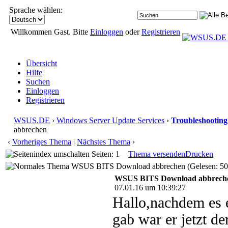
Sprache wählen:
Willkommen Gast. Bitte
Einloggen
oder
Registrieren
Übersicht
Hilfe
Suchen
Einloggen
Registrieren
WSUS.DE
›
Windows Server Update Services
›
Troubleshooting
abbrechen
‹
Vorheriges Thema
|
Nächstes Thema
›
Seiten: 1
Thema versenden
Drucken
WSUS BITS Download abbrechen (Gelesen: 50
WSUS BITS Download abbrech
07.01.16 um 10:39:27
Hallo,nachdem es 
gab war er jetzt d