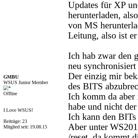
Updates für XP u
herunterladen, als
von MS herunterlad
Leitung, also ist e
Ich hab zwar den g
neu synchronisiert u
Der einzig mir bek
GMBU
WSUS Junior Member
des BITS abzubrec
Offline
Ich komm da aber n
habe und nicht der 
I Love WSUS!
Ich kann den BITs 
Beiträge: 23
Aber unter WS201
Mitglied seit: 19.08.15
/reset, da kommt d