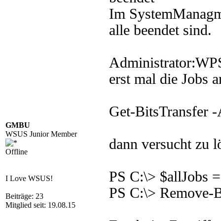
Im SystemManagmen
alle beendet sind.
Administrator:WPS
erst mal die Jobs a
Get-BitsTransfer -
GMBU
WSUS Junior Member
dann versucht zu l
Offline
PS C:\> $allJobs =
I Love WSUS!
PS C:\> Remove-Bi
Beiträge: 23
Mitglied seit: 19.08.15