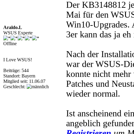
Der KB3148812 jed
Mai für den WSUS 
Win10-Upgrades. 
Araldo.L
3er kann das ja eh 
WSUS Experte
Offline
Nach der Installat
I Love WSUS!
war der WSUS-Dien
Beiträge: 544
konnte nicht mehr 
Standort: Bayern
Mitglied seit: 11.06.07
Patches und Neust
Geschlecht:
wieder normal.
Ist anscheinend e
angeblich gefunde
Registrieren
um Mu