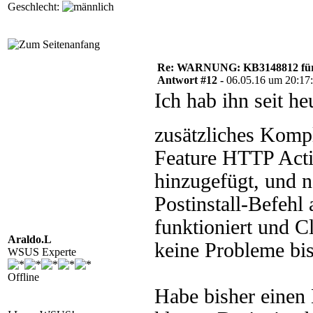
Geschlecht:
Re: WARNUNG: KB3148812 für 
Antwort #12 -
06.05.16 um 20:17
Ich hab ihn seit h
zusätzliches Kompl
Feature HTTP Acti
hinzugefügt, und n
Postinstall-Befehl
funktioniert und C
Araldo.L
keine Probleme bi
WSUS Experte
Offline
Habe bisher einen 