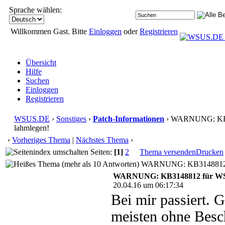
Sprache wählen:
Willkommen Gast. Bitte
Einloggen
oder
Registrieren
Übersicht
Hilfe
Suchen
Einloggen
Registrieren
WSUS.DE
›
Sonstiges
›
Patch-Informationen
› WARNUNG: KB3
lahmlegen!
‹
Vorheriges Thema
|
Nächstes Thema
›
Seiten:
[1]
2
Thema versenden
Drucken
WARNUNG: KB3148812 für
WARNUNG: KB3148812 für WSUS
20.04.16 um 06:17:34
Bei mir passiert. 
meisten ohne Beschr