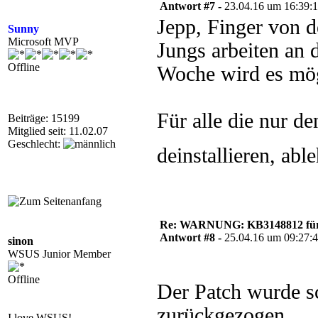
Antwort #7 -
23.04.16 um 16:39:
Jepp, Finger von d
Sunny
Microsoft MVP
Jungs arbeiten an
Offline
Woche wird es mög
Für alle die nur de
Beiträge: 15199
Mitglied seit: 11.02.07
Geschlecht:
deinstallieren, ab
Re: WARNUNG: KB3148812 für 
Antwort #8 -
25.04.16 um 09:27:
sinon
WSUS Junior Member
Offline
Der Patch wurde s
zurückgezogen.
I love WSUS!