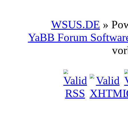
WSUS.DE
» Po
YaBB Forum Softwar
vor