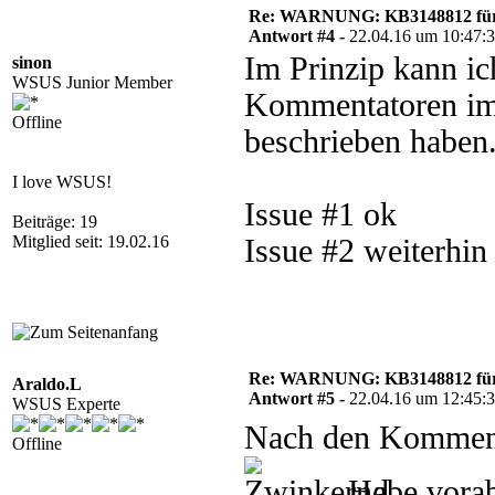
Re: WARNUNG: KB3148812 für 
Antwort #4 -
22.04.16 um 10:47:
Im Prinzip kann ic
sinon
WSUS Junior Member
Kommentatoren im v
Offline
beschrieben haben
I love WSUS!
Issue #1 ok
Beiträge: 19
Mitglied seit: 19.02.16
Issue #2 weiterhi
Re: WARNUNG: KB3148812 für 
Araldo.L
Antwort #5 -
22.04.16 um 12:45:
WSUS Experte
Nach den Kommenta
Offline
Habe vorab