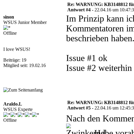
Re: WARNUNG: KB3148812 für 
Antwort #4 -
22.04.16 um 10:47:
Im Prinzip kann ic
sinon
WSUS Junior Member
Kommentatoren im v
Offline
beschrieben haben
I love WSUS!
Issue #1 ok
Beiträge: 19
Mitglied seit: 19.02.16
Issue #2 weiterhi
Re: WARNUNG: KB3148812 für 
Araldo.L
Antwort #5 -
22.04.16 um 12:45:
WSUS Experte
Nach den Kommenta
Offline
Habe vorab