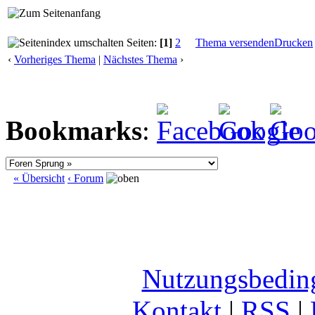
Seiten:
[1]
2
Thema versenden
Drucken
‹
Vorheriges Thema
|
Nächstes Thema
›
Bookmarks
:
« Übersicht
‹ Forum
Nutzungsbedin
Kontakt
|
RSS
|