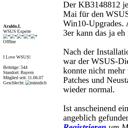
Der KB3148812 jed
Mai für den WSUS 
Win10-Upgrades. 
Araldo.L
3er kann das ja eh 
WSUS Experte
Offline
Nach der Installat
I Love WSUS!
war der WSUS-Dien
Beiträge: 544
konnte nicht mehr 
Standort: Bayern
Mitglied seit: 11.06.07
Patches und Neust
Geschlecht:
wieder normal.
Ist anscheinend e
angeblich gefunde
Registrieren
um Mu