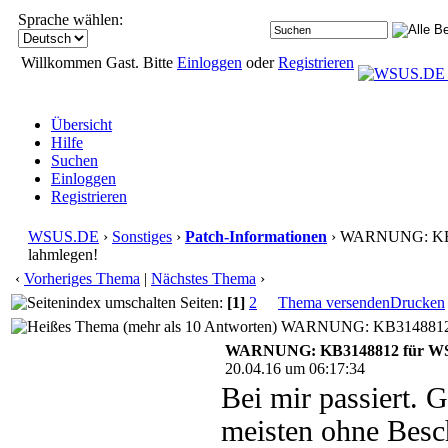
Sprache wählen:
Willkommen Gast. Bitte
Einloggen
oder
Registrieren
Übersicht
Hilfe
Suchen
Einloggen
Registrieren
WSUS.DE
›
Sonstiges
›
Patch-Informationen
› WARNUNG: KB3
lahmlegen!
‹
Vorheriges Thema
|
Nächstes Thema
›
Seiten:
[1]
2
Thema versenden
Drucken
WARNUNG: KB3148812 für
WARNUNG: KB3148812 für WSUS
20.04.16 um 06:17:34
Bei mir passiert. 
meisten ohne Beschr