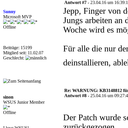
Antwort #7 -
23.04.16 um 16:39:
Jepp, Finger von d
Sunny
Microsoft MVP
Jungs arbeiten an
Offline
Woche wird es mög
Für alle die nur de
Beiträge: 15199
Mitglied seit: 11.02.07
Geschlecht:
deinstallieren, ab
Re: WARNUNG: KB3148812 für 
Antwort #8 -
25.04.16 um 09:27:
sinon
WSUS Junior Member
Offline
Der Patch wurde s
zurückgezogen.
I love WSUS!