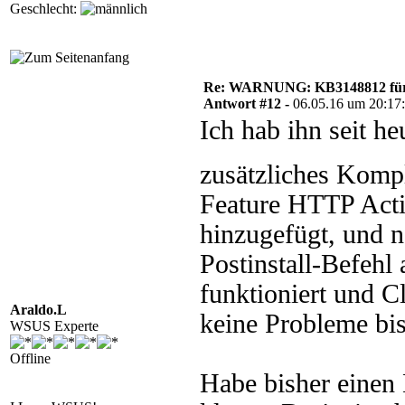
Geschlecht:
Re: WARNUNG: KB3148812 für 
Antwort #12 -
06.05.16 um 20:17
Ich hab ihn seit h
zusätzliches Kompl
Feature HTTP Acti
hinzugefügt, und n
Postinstall-Befehl
funktioniert und C
Araldo.L
keine Probleme bi
WSUS Experte
Offline
Habe bisher einen 