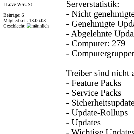
Serverstatistik:
I Love WSUS!
- Nicht genehmigt
Beiträge: 6
Mitglied seit: 13.06.08
- Genehmigte Upda
Geschlecht:
- Abgelehnte Upda
- Computer: 279
- Computergruppen
Treiber sind nicht a
- Feature Packs
- Service Packs
- Sicherheitsupdat
- Update-Rollups
- Updates
- Wichtige Update