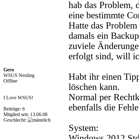
hab das Problem, d
eine bestimmte Co
Hatte das Problem
damals ein Backup 
zuviele Änderunge
erfolgt sind, will 
Gero
Habt ihr einen Tip
WSUS Neuling
Offline
löschen kann.
Normal per Rechtk
I Love WSUS!
ebenfalls die Fehl
Beiträge: 6
Mitglied seit: 13.06.08
Geschlecht:
System:
Windows 2012 Std