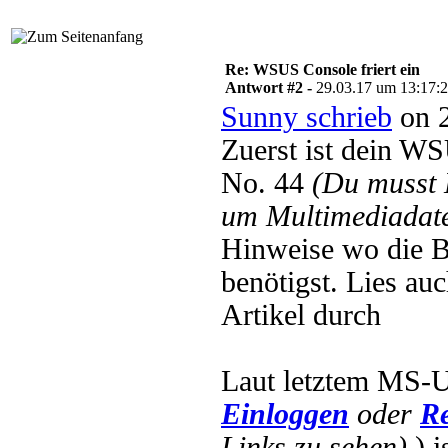
Re: WSUS Console friert ein
Antwort #2 -
29.03.17 um 13:17:
Sunny schrieb
on 2
Zuerst ist dein W
No. 44
(Du musst
um Multimediadate
Hinweise wo die B
benötigst. Lies au
Artikel durch
Laut letztem MS-
Einloggen
oder
Re
Links zu sehen).
) 