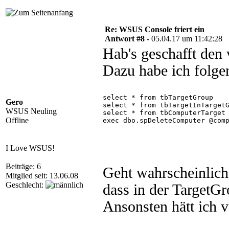
Re: WSUS Console friert ein
Antwort #8 -
05.04.17 um 11:42:28
Hab's geschafft den
Dazu habe ich folge
select * from tbTargetGroup
Gero
select * from tbTargetInTarget
WSUS Neuling
select * from tbComputerTarget
Offline
exec dbo.spDeleteComputer @com
I Love WSUS!
Beiträge: 6
Geht wahrscheinlich
Mitglied seit: 13.06.08
Geschlecht:
dass in der TargetG
Ansonsten hätt ich v