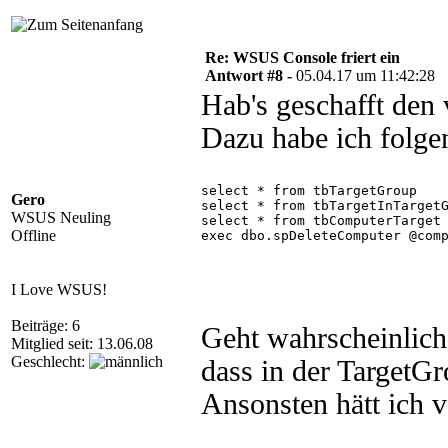
Re: WSUS Console friert ein
Antwort #8 -
05.04.17 um 11:42:28
Hab's geschafft den
Dazu habe ich folge
select * from tbTargetGroup
Gero
select * from tbTargetInTarget
WSUS Neuling
select * from tbComputerTarget
Offline
exec dbo.spDeleteComputer @com
I Love WSUS!
Beiträge: 6
Geht wahrscheinlich
Mitglied seit: 13.06.08
Geschlecht:
dass in der TargetG
Ansonsten hätt ich v