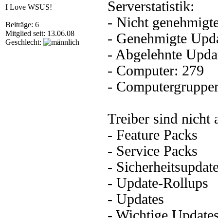
Serverstatistik:
I Love WSUS!
- Nicht genehmigt
Beiträge: 6
Mitglied seit: 13.06.08
- Genehmigte Upda
Geschlecht:
- Abgelehnte Upda
- Computer: 279
- Computergruppen
Treiber sind nicht a
- Feature Packs
- Service Packs
- Sicherheitsupdat
- Update-Rollups
- Updates
- Wichtige Update