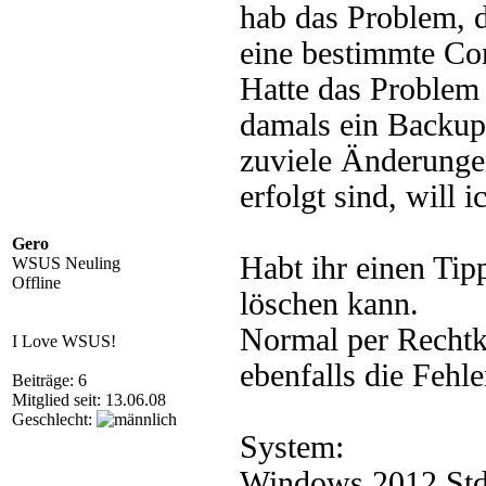
hab das Problem, d
eine bestimmte Co
Hatte das Problem
damals ein Backup 
zuviele Änderunge
erfolgt sind, will 
Gero
Habt ihr einen Tip
WSUS Neuling
Offline
löschen kann.
Normal per Rechtk
I Love WSUS!
ebenfalls die Fehl
Beiträge: 6
Mitglied seit: 13.06.08
Geschlecht:
System:
Windows 2012 Std