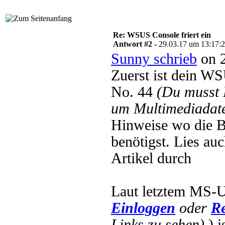
Re: WSUS Console friert ein
Antwort #2 -
29.03.17 um 13:17:
Sunny schrieb
on 2
Zuerst ist dein W
No. 44
(Du musst
um Multimediadate
Hinweise wo die B
benötigst. Lies au
Artikel durch
Laut letztem MS-
Einloggen
oder
Re
Links zu sehen).
) 