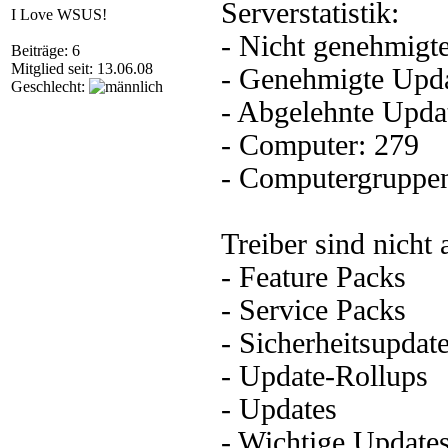
Serverstatistik:
I Love WSUS!
- Nicht genehmigt
Beiträge: 6
Mitglied seit: 13.06.08
- Genehmigte Upda
Geschlecht:
- Abgelehnte Upda
- Computer: 279
- Computergruppen
Treiber sind nicht a
- Feature Packs
- Service Packs
- Sicherheitsupdat
- Update-Rollups
- Updates
- Wichtige Update