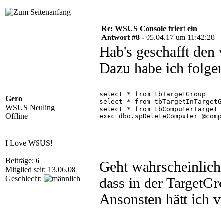
Re: WSUS Console friert ein
Antwort #8 -
05.04.17 um 11:42:28
Hab's geschafft den
Dazu habe ich folge
select * from tbTargetGroup
Gero
select * from tbTargetInTarget
WSUS Neuling
select * from tbComputerTarget
Offline
exec dbo.spDeleteComputer @com
I Love WSUS!
Beiträge: 6
Geht wahrscheinlich
Mitglied seit: 13.06.08
Geschlecht:
dass in der TargetG
Ansonsten hätt ich v