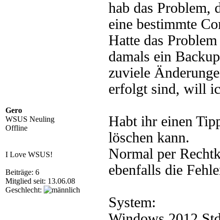
hab das Problem, d
eine bestimmte Co
Hatte das Problem
damals ein Backup 
zuviele Änderunge
erfolgt sind, will 
Gero
Habt ihr einen Tip
WSUS Neuling
Offline
löschen kann.
Normal per Rechtk
I Love WSUS!
ebenfalls die Fehl
Beiträge: 6
Mitglied seit: 13.06.08
Geschlecht:
System:
Windows 2012 Std