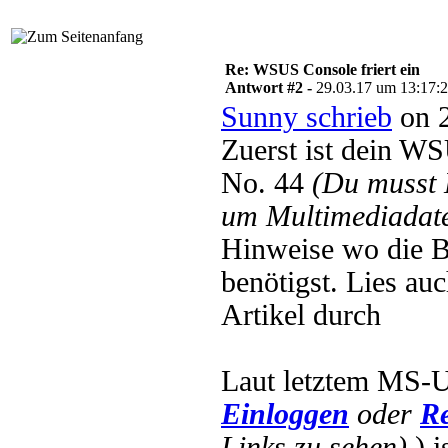
Re: WSUS Console friert ein
Antwort #2 -
29.03.17 um 13:17:
Sunny schrieb
on 2
Zuerst ist dein W
No. 44
(Du musst
um Multimediadate
Hinweise wo die B
benötigst. Lies au
Artikel durch
Laut letztem MS-
Einloggen
oder
Re
Links zu sehen).
) 