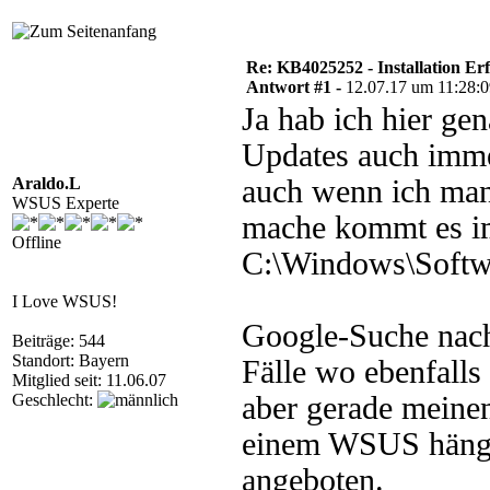
Re: KB4025252 - Installation Er
Antwort #1 -
12.07.17 um 11:28:
Ja hab ich hier ge
Updates auch immer
Araldo.L
auch wenn ich man
WSUS Experte
mache kommt es i
Offline
C:\Windows\Softwar
I Love WSUS!
Google-Suche nac
Beiträge: 544
Standort: Bayern
Fälle wo ebenfall
Mitglied seit: 11.06.07
Geschlecht:
aber gerade meinen
einem WSUS hängt 
angeboten.