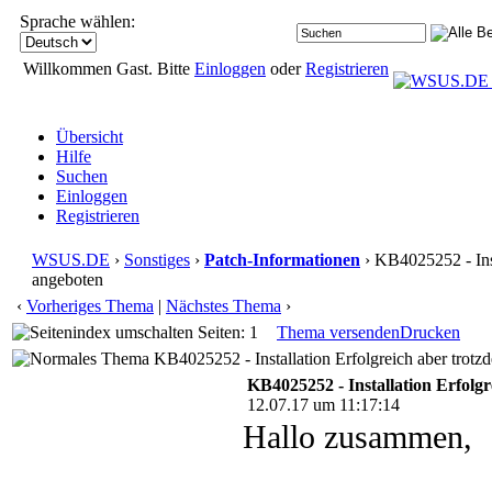
Sprache wählen:
Willkommen Gast. Bitte
Einloggen
oder
Registrieren
Übersicht
Hilfe
Suchen
Einloggen
Registrieren
WSUS.DE
›
Sonstiges
›
Patch-Informationen
› KB4025252 - Inst
angeboten
‹
Vorheriges Thema
|
Nächstes Thema
›
Seiten: 1
Thema versenden
Drucken
KB4025252 - Installation Erfolgreich aber trot
KB4025252 - Installation Erfolg
12.07.17 um 11:17:14
Hallo zusammen,