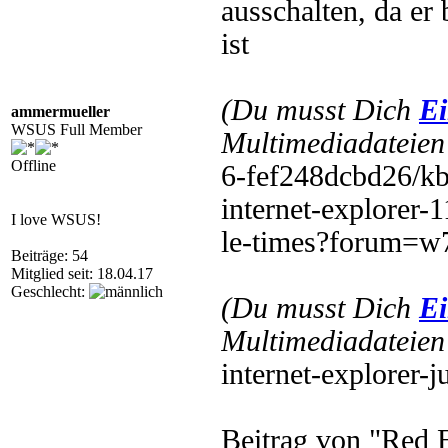
ausschalten, da er 
ist
(Du musst Dich
Ei
ammermueller
WSUS Full Member
Multimediadateien 
Offline
6-fef248dcbd26/kb
internet-explorer-1
I love WSUS!
le-times?forum=w7
Beiträge: 54
Mitglied seit: 18.04.17
Geschlecht:
(Du musst Dich
Ei
Multimediadateien 
internet-explorer-
Beitrag von "Red 