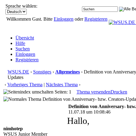
Sprache wählen:
Willkommen Gast. Bitte
Einloggen
oder
Registrieren
Übersicht
Hilfe
Suchen
Einloggen
Registrieren
WSUS.DE
›
Sonstiges
›
Allgemeines
› Definition von Anniversary
Updates
‹
Vorheriges Thema
|
Nächstes Thema
›
Seiten: 1
Thema versenden
Drucken
Definition von Anniversary- bzw. Creators-Upda
Definition von Anniversary- bzw
11.07.18 um 10:08:46
Hallo,
nimhotep
WSUS Junior Member