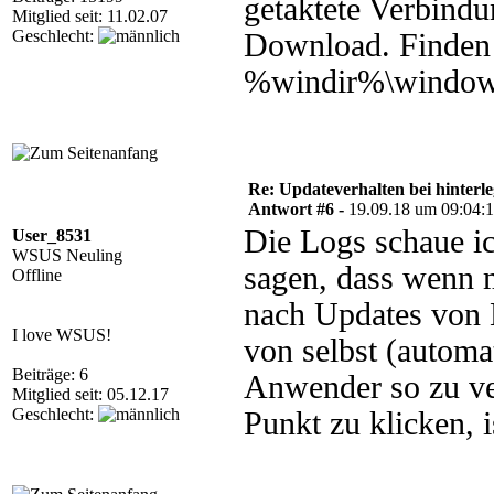
getaktete Verbindu
Mitglied seit: 11.02.07
Geschlecht:
Download. Finden 
%windir%\windows
Re: Updateverhalten bei hinte
Antwort #6 -
19.09.18 um 09:04:
Die Logs schaue i
User_8531
WSUS Neuling
sagen, dass wenn 
Offline
nach Updates von M
I love WSUS!
von selbst (automat
Beiträge: 6
Anwender so zu ve
Mitglied seit: 05.12.17
Geschlecht:
Punkt zu klicken, i