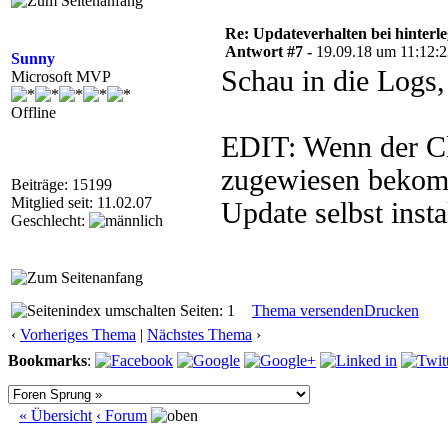
Re: Updateverhalten bei hinte
Antwort #7 -
19.09.18 um 11:12:
Sunny
Schau in die Logs, 
Microsoft MVP
Offline
EDIT: Wenn der Cli
zugewiesen bekomm
Beiträge: 15199
Mitglied seit: 11.02.07
Update selbst insta
Geschlecht:
Seiten: 1
Thema versenden
Drucken
‹
Vorheriges Thema
|
Nächstes Thema
›
Bookmarks
:
« Übersicht
‹ Forum