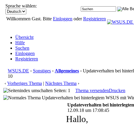
Sprache wählen:
Willkommen Gast. Bitte
Einloggen
oder
Registrieren
Übersicht
Hilfe
Suchen
Einloggen
Registrieren
WSUS.DE
›
Sonstiges
›
Allgemeines
› Updateverhalten bei hint
10
‹
Vorheriges Thema
|
Nächstes Thema
›
Seiten: 1
Thema versenden
Drucken
Updateverhalten bei hinterlegtem WSUS mit Wi
Updateverhalten bei hinterleg
12.09.18 um 17:08:45
Hallo,