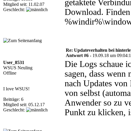
getaktete Verbindu
Mitglied seit: 11.02.07
Geschlecht:
Download. Finden 
%windir%\windows
Re: Updateverhalten bei hinte
Antwort #6 -
19.09.18 um 09:04:
Die Logs schaue i
User_8531
WSUS Neuling
sagen, dass wenn 
Offline
nach Updates von M
I love WSUS!
von selbst (automat
Beiträge: 6
Anwender so zu ve
Mitglied seit: 05.12.17
Geschlecht:
Punkt zu klicken, i