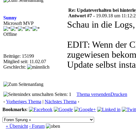
Re: Updateverhalten bei hinte
Antwort #7 -
19.09.18 um 11:12:
Sunny
Schau in die Logs, 
Microsoft MVP
Offline
EDIT: Wenn der Cli
zugewiesen bekomm
Beiträge: 15199
Mitglied seit: 11.02.07
Update selbst insta
Geschlecht:
Seiten: 1
Thema versenden
Drucken
‹
Vorheriges Thema
|
Nächstes Thema
›
Bookmarks
:
« Übersicht
‹ Forum