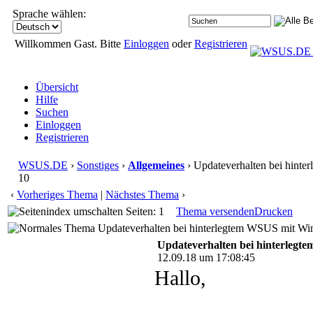
Sprache wählen:
Willkommen Gast. Bitte
Einloggen
oder
Registrieren
Übersicht
Hilfe
Suchen
Einloggen
Registrieren
WSUS.DE
›
Sonstiges
›
Allgemeines
› Updateverhalten bei hint
10
‹
Vorheriges Thema
|
Nächstes Thema
›
Seiten: 1
Thema versenden
Drucken
Updateverhalten bei hinterlegtem WSUS mit Wi
Updateverhalten bei hinterleg
12.09.18 um 17:08:45
Hallo,