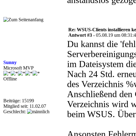
anstandslos gezoge
Re: WSUS-Clients installieren k
Antwort #3 -
05.08.19 um 08:31:
Du kannst die 'feh
Serverbereinigungs
im Dateisystem di
Sunny
Microsoft MVP
Nach 24 Std. erne
Offline
des Verzeichnis %w
Anschließend den C
Beiträge: 15199
Verzeichnis wird wi
Mitglied seit: 11.02.07
Geschlecht:
beim WSUS. Über Na
Ansonsten Fehlerm