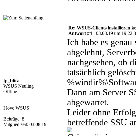
Re: WSUS-Clients installieren k
Antwort #4 -
08.08.19 um 19:22:
Ich habe es genau 
abgelehnt, Serverb
nachgesehen, ob 
tatsächlich gelösc
%windir%\Softwared
fp_blitz
WSUS Neuling
Dann am Server S
Offline
abgewartet.
I love WSUS!
Leider ohne Erfolg.
Beiträge: 8
betreffende SSU an
Mitglied seit: 03.08.19