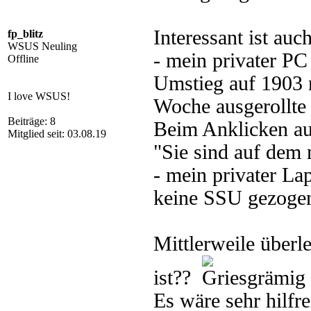
Interessant ist auc
fp_blitz
WSUS Neuling
- mein privater PC
Offline
Umstieg auf 1903 n
I love WSUS!
Woche ausgerollte
Beiträge: 8
Beim Anklicken au
Mitglied seit: 03.08.19
"Sie sind auf dem 
- mein privater La
keine SSU gezogen
Mittlerweile überl
ist??
Es wäre sehr hilfr