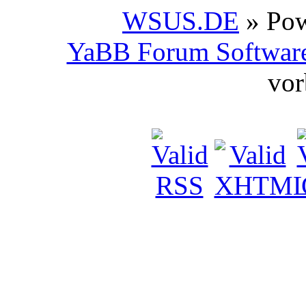
WSUS.DE
» Po
YaBB Forum Softwar
vor