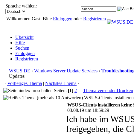
Sprache wählen:
Willkommen Gast. Bitte
Einloggen
oder
Registrieren
Übersicht
Hilfe
Suchen
Einloggen
Registrieren
WSUS.DE
›
Windows Server Update Services
›
Troubleshootin
Updates
‹
Vorheriges Thema
|
Nächstes Thema
›
Seiten:
[1]
2
Thema versenden
Drucken
WSUS-Clients installieren
WSUS-Clients installieren keine
03.08.19 um 18:59:29
Ich habe im WSUS 
freigegeben, die Cli