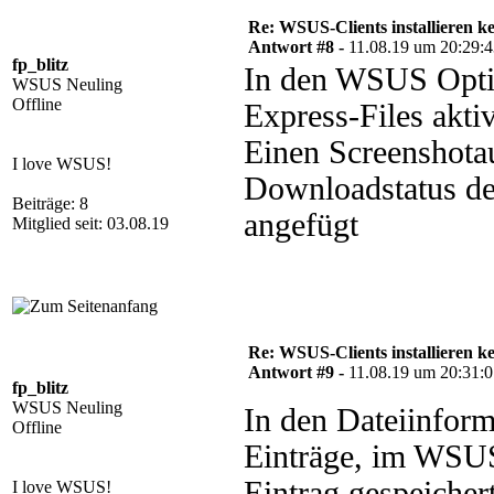
Re: WSUS-Clients installieren k
Antwort #8 -
11.08.19 um 20:29:
fp_blitz
In den WSUS Optio
WSUS Neuling
Offline
Express-Files aktiv
Einen Screenshot
I love WSUS!
Downloadstatus der
Beiträge: 8
angefügt
Mitglied seit: 03.08.19
Re: WSUS-Clients installieren k
Antwort #9 -
11.08.19 um 20:31:
fp_blitz
WSUS Neuling
In den Dateiinform
Offline
Einträge, im WSUS 
Eintrag gespeichert
I love WSUS!