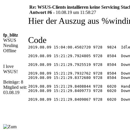
Re: WSUS-Clients installieren keine Servicing Sta
Antwort #6 -
10.08.19 um 11:58:27
Hier der Auszug aus %wind
fp_blitz
Code
WSUS
Neuling
2019.08.09 15:04:00.4502720 9728  9824  Idle
Offline
2019.08.09 15:21:29.7924805 9728  8504  Down
2019.08.09 15:21:29.7925519 9728  8504  Dow
I love
WSUS!
2019.08.09 15:21:29.7932762 9728  8504  Down
2019.08.09 15:21:29.8372680 9728  8504  Down
Beiträge: 8
2019.08.09 15:21:29.8408844 9728  6020  Hand
Mitglied seit:
2019.08.09 15:21:29.8409773 9728  6020  Down
03.08.19
2019.08.09 15:21:29.8409867 9728  6020  Down