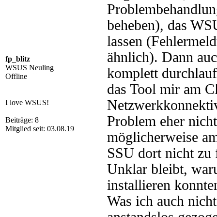
Problembehandlung
beheben), das WSU
lassen (Fehlermeld
ähnlich). Dann au
fp_blitz
WSUS Neuling
komplett durchlauf
Offline
das Tool mir am Cl
Netzwerkkonnektivi
I love WSUS!
Problem eher nicht 
Beiträge: 8
Mitglied seit: 03.08.19
möglicherweise am
SSU dort nicht zu 
Unklar bleibt, wa
installieren konnte
Was ich auch nicht