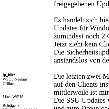
freigegebenen Upd
Es handelt sich hi
Updates für Windo
zumindest noch 2 C
Jetzt zieht kein C
Die Sicherheitsup
anstandslos von den
Die letzten zwei 
fp_blitz
WSUS Neuling
auf den Clients ins
Offline
mittlerweile ist m
I love WSUS!
Die SSU Updates w
Beiträge: 8
und zum Download 