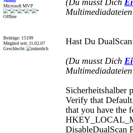
(Du musst Dich
Ei
Sunny
Microsoft MVP
Multimediadateien 
Offline
Beiträge: 15199
Hast Du DualScan i
Mitglied seit: 11.02.07
Geschlecht:
(Du musst Dich
Ei
Multimediadateien 
Sicherheitshalber 
Verify that Defau
that you have the f
HKEY_LOCAL_MAC
DisableDualSca