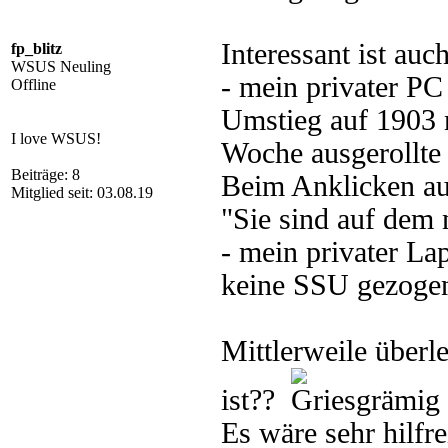
Interessant ist auc
fp_blitz
WSUS Neuling
- mein privater PC
Offline
Umstieg auf 1903 n
I love WSUS!
Woche ausgerollte
Beiträge: 8
Beim Anklicken au
Mitglied seit: 03.08.19
"Sie sind auf dem 
- mein privater La
keine SSU gezogen
Mittlerweile überl
ist??
Es wäre sehr hilfr