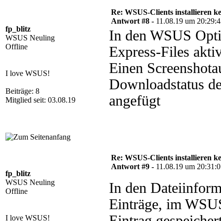
Re: WSUS-Clients installieren k
Antwort #8 -
11.08.19 um 20:29:
fp_blitz
In den WSUS Optio
WSUS Neuling
Offline
Express-Files aktiv
Einen Screenshot
I love WSUS!
Downloadstatus der
Beiträge: 8
angefügt
Mitglied seit: 03.08.19
Re: WSUS-Clients installieren k
Antwort #9 -
11.08.19 um 20:31:
fp_blitz
WSUS Neuling
In den Dateiinform
Offline
Einträge, im WSUS 
Eintrag gespeichert
I love WSUS!