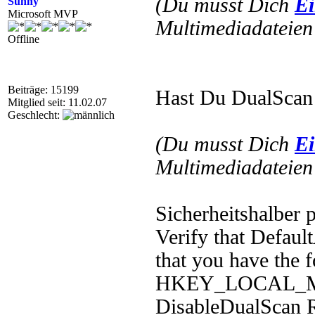
(Du musst Dich
Ei
Sunny
Microsoft MVP
Multimediadateien 
Offline
Beiträge: 15199
Hast Du DualScan i
Mitglied seit: 11.02.07
Geschlecht:
(Du musst Dich
Ei
Multimediadateien 
Sicherheitshalber 
Verify that Defau
that you have the f
HKEY_LOCAL_MAC
DisableDualSca