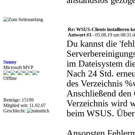
anstandslos gezoge
Re: WSUS-Clients installieren k
Antwort #3 -
05.08.19 um 08:31:
Du kannst die 'feh
Serverbereinigungs
im Dateisystem di
Sunny
Microsoft MVP
Nach 24 Std. erne
Offline
des Verzeichnis %w
Anschließend den C
Beiträge: 15199
Verzeichnis wird wi
Mitglied seit: 11.02.07
Geschlecht:
beim WSUS. Über Na
Ansonsten Fehlerm