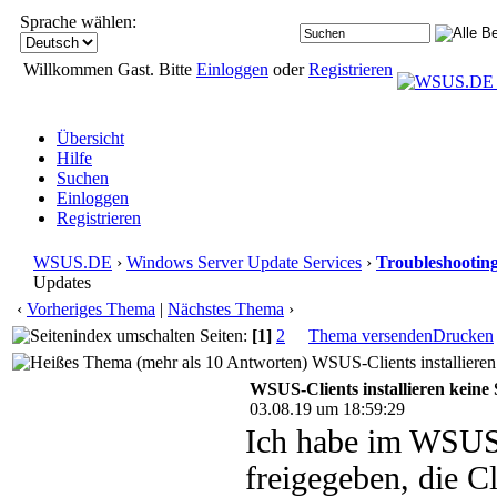
Sprache wählen:
Willkommen Gast. Bitte
Einloggen
oder
Registrieren
Übersicht
Hilfe
Suchen
Einloggen
Registrieren
WSUS.DE
›
Windows Server Update Services
›
Troubleshootin
Updates
‹
Vorheriges Thema
|
Nächstes Thema
›
Seiten:
[1]
2
Thema versenden
Drucken
WSUS-Clients installieren
WSUS-Clients installieren keine
03.08.19 um 18:59:29
Ich habe im WSUS 
freigegeben, die Cli