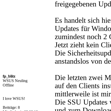
freigegebenen Upd
Es handelt sich hi
Updates für Windo
zumindest noch 2 C
Jetzt zieht kein C
Die Sicherheitsup
anstandslos von den
Die letzten zwei 
fp_blitz
WSUS Neuling
auf den Clients ins
Offline
mittlerweile ist m
I love WSUS!
Die SSU Updates w
Beiträge: 8
und zum Download 