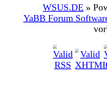
WSUS.DE
» Po
YaBB Forum Softwar
vor