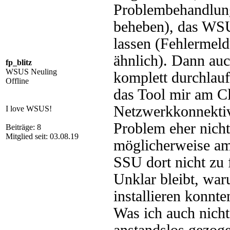
Problembehandlung
beheben), das WSU
lassen (Fehlermeld
ähnlich). Dann au
fp_blitz
WSUS Neuling
komplett durchlauf
Offline
das Tool mir am Cl
Netzwerkkonnektivi
I love WSUS!
Problem eher nicht 
Beiträge: 8
Mitglied seit: 03.08.19
möglicherweise am
SSU dort nicht zu 
Unklar bleibt, wa
installieren konnte
Was ich auch nicht