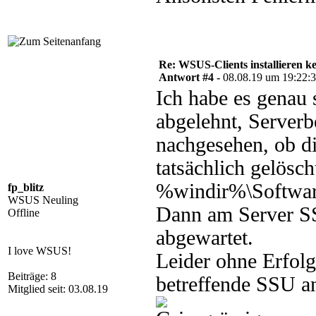
Re: WSUS-Clients installieren k
Antwort #4 -
08.08.19 um 19:22:
Ich habe es genau 
abgelehnt, Serverb
nachgesehen, ob 
tatsächlich gelösc
%windir%\Softwared
fp_blitz
WSUS Neuling
Dann am Server S
Offline
abgewartet.
I love WSUS!
Leider ohne Erfolg.
Beiträge: 8
betreffende SSU an
Mitglied seit: 03.08.19