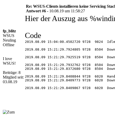
Re: WSUS-Clients installieren keine Servicing Sta
Antwort #6 -
10.08.19 um 11:58:27
Hier der Auszug aus %wind
fp_blitz
Code
WSUS
Neuling
2019.08.09 15:04:00.4502720 9728  9824  Idle
Offline
2019.08.09 15:21:29.7924805 9728  8504  Down
2019.08.09 15:21:29.7925519 9728  8504  Dow
I love
WSUS!
2019.08.09 15:21:29.7932762 9728  8504  Down
2019.08.09 15:21:29.8372680 9728  8504  Down
Beiträge: 8
2019.08.09 15:21:29.8408844 9728  6020  Hand
Mitglied seit:
2019.08.09 15:21:29.8409773 9728  6020  Down
03.08.19
2019.08.09 15:21:29.8409867 9728  6020  Down