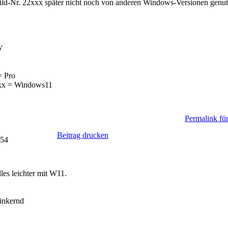
ild-Nr. 22xxx später nicht noch von anderen Windows-Versionen genut
'
= Pro
xxx = Windows11
Permalink für
Beitrag drucken
:54
les leichter mit W11.