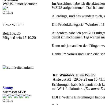
Im Anschluss habe ich die aktuell
WSUS Junior Member
WSUS aufgenommen. Das hat auch pr
Offline
Allerdings, und das wundert mich, 
Die Produktkategorie "Windows 11"
I love WSUS!
Außerdem habe ich per GPO mitgete
Beiträge: 20
damit ich nicht einen Tag warten mu
Mitglied seit: 15.10.20
Kann mir jemand zu den Dingen wa
Danke im voraus und Euch eine sc
Re: Windows 11 im WSUS
Antwort #1 -
29.09.21 um 16:43:
Erfahrungen habe ich damit noch kei
Sunny
mit W11 funktioniert.
(Du musst D
Microsoft MVP
EDIT: Welche Einstellungen hat den
Offline