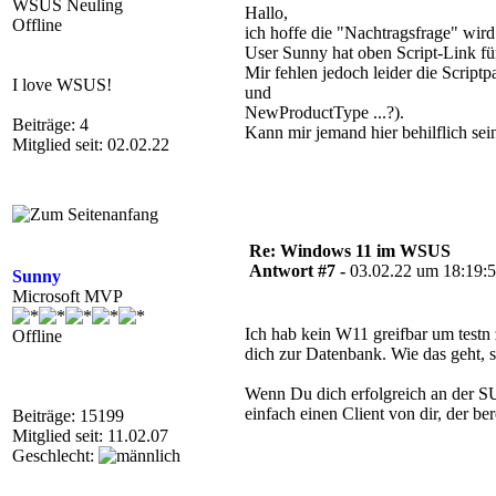
WSUS Neuling
Hallo,
Offline
ich hoffe die "Nachtragsfrage" wird
User Sunny hat oben Script-Link f
Mir fehlen jedoch leider die Scrip
I love WSUS!
und
NewProductType ...?).
Beiträge: 4
Kann mir jemand hier behilflich sei
Mitglied seit: 02.02.22
Re: Windows 11 im WSUS
Antwort #7 -
03.02.22 um 18:19:
Sunny
Microsoft MVP
Ich hab kein W11 greifbar um testn
Offline
dich zur Datenbank. Wie das geht, s
Wenn Du dich erfolgreich an der SU
einfach einen Client von dir, der b
Beiträge: 15199
Mitglied seit: 11.02.07
Geschlecht: