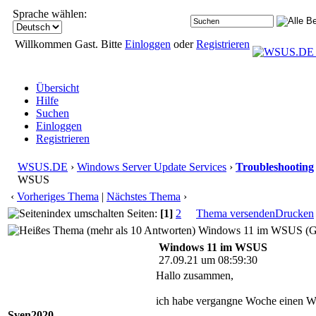
Sprache wählen:
Willkommen Gast. Bitte
Einloggen
oder
Registrieren
Übersicht
Hilfe
Suchen
Einloggen
Registrieren
WSUS.DE
›
Windows Server Update Services
›
Troubleshooting
WSUS
‹
Vorheriges Thema
|
Nächstes Thema
›
Seiten:
[1]
2
Thema versenden
Drucken
Windows 11 im WSUS (Ge
Windows 11 im WSUS
27.09.21 um 08:59:30
Hallo zusammen,
ich habe vergangne Woche einen Win
Sven2020