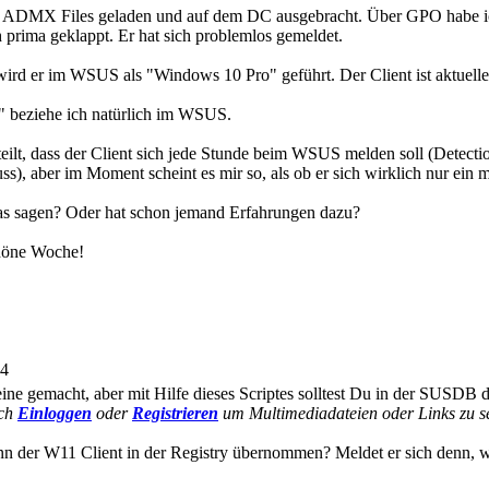
en ADMX Files geladen und auf dem DC ausgebracht. Über GPO habe ich
ima geklappt. Er hat sich problemlos gemeldet.
wird er im WSUS als "Windows 10 Pro" geführt. Der Client ist aktuel
 beziehe ich natürlich im WSUS.
ilt, dass der Client sich jede Stunde beim WSUS melden soll (Detect
ss), aber im Moment scheint es mir so, als ob er sich wirklich nur ein 
s sagen? Oder hat schon jemand Erfahrungen dazu?
höne Woche!
14
ne gemacht, aber mit Hilfe dieses Scriptes solltest Du in der SUSDB d
ich
Einloggen
oder
Registrieren
um Multimediadateien oder Links zu s
n der W11 Client in der Registry übernommen? Meldet er sich denn, w