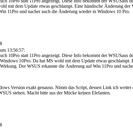
auch 10Pro statt 11Pro angezeigt. Diese Info bekommt der WSUSaus der Re
l mit dem Update etwas geschlampt. Eine händische Änderung der Vers
in 11Pro und nacher auch die Änderung wieder in Windows 10 Pro.
48
 um 13:56:57:
auch 10Pro statt 11Pro angezeigt. Diese Info bekommt der WSUSaus der 
och Windows 10Pro. Da hat MS wohl mit dem Update etwas geschlampt. 
fte Wirkung. Der WSUS erkannte die Änderung auf Win 11Pro und nach
dows Version exakt genauso. Nimm das Script, dessen Link ich weiter o
WSUS stehen. Macht bitte aus der Mücke keinen Elefanten.
38