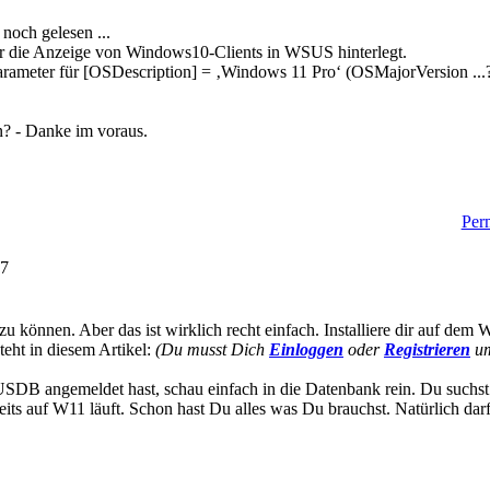
 noch gelesen ...
ür die Anzeige von Windows10-Clients in WSUS hinterlegt.
tparameter für [OSDescription] = ‚Windows 11 Pro‘ (OSMajorVersion ...
n? - Danke im voraus.
Perm
57
 zu können. Aber das ist wirklich recht einfach. Installiere dir auf 
teht in diesem Artikel:
(Du musst Dich
Einloggen
oder
Registrieren
um
SDB angemeldet hast, schau einfach in die Datenbank rein. Du suchst
ereits auf W11 läuft. Schon hast Du alles was Du brauchst. Natürlich da