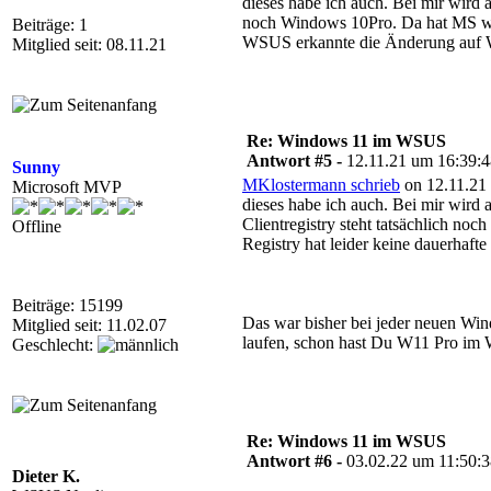
dieses habe ich auch. Bei mir wird 
noch Windows 10Pro. Da hat MS woh
Beiträge: 1
WSUS erkannte die Änderung auf W
Mitglied seit: 08.11.21
Re: Windows 11 im WSUS
Antwort #5 -
12.11.21 um 16:39:
Sunny
MKlostermann schrieb
on 12.11.21
Microsoft MVP
dieses habe ich auch. Bei mir wird 
Clientregistry steht tatsächlich n
Offline
Registry hat leider keine dauerha
Beiträge: 15199
Das war bisher bei jeder neuen Win
Mitglied seit: 11.02.07
laufen, schon hast Du W11 Pro im 
Geschlecht:
Re: Windows 11 im WSUS
Antwort #6 -
03.02.22 um 11:50:
Dieter K.