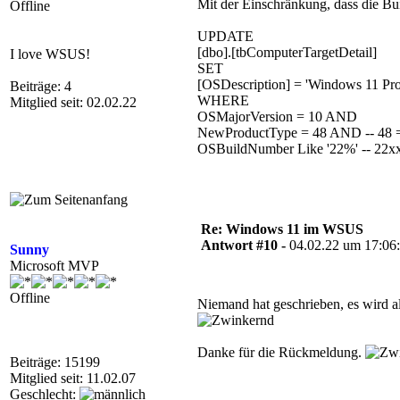
Mit der Einschränkung, dass die Bu
Offline
UPDATE
[dbo].[tbComputerTargetDetail]
I love WSUS!
SET
[OSDescription] = 'Windows 11 Pro
Beiträge: 4
WHERE
Mitglied seit: 02.02.22
OSMajorVersion = 10 AND
NewProductType = 48 AND -- 48 
OSBuildNumber Like '22%' -- 22
Re: Windows 11 im WSUS
Antwort #10 -
04.02.22 um 17:06
Sunny
Microsoft MVP
Offline
Niemand hat geschrieben, es wird al
Danke für die Rückmeldung.
Beiträge: 15199
Mitglied seit: 11.02.07
Geschlecht: