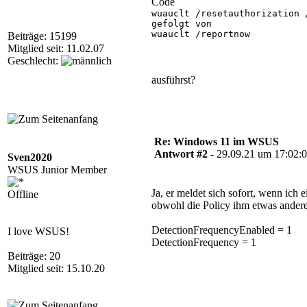
Code
wuauclt /resetauthorization /
gefolgt von

wuauclt /reportnow 

Beiträge: 15199
Mitglied seit: 11.02.07
Geschlecht:
ausführst?
Re: Windows 11 im WSUS
Antwort #2 -
29.09.21 um 17:02:
Sven2020
WSUS Junior Member
Ja, er meldet sich sofort, wenn ich 
Offline
obwohl die Policy ihm etwas anderes
DetectionFrequencyEnabled = 1
I love WSUS!
DetectionFrequency = 1
Beiträge: 20
Mitglied seit: 15.10.20