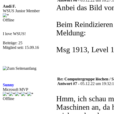
Antwort #6 -
05.12.22 um 16:27:
Anbei das Bild vo
Andi F.
WSUS Junior Member
Offline
Beim Reindizieren
Meldung:
I love WSUS!
Beiträge: 25
Mitglied seit: 15.09.16
Msg 1913, Level 16
Re: Computergruppe löschen / S
Antwort #7 -
05.12.22 um 19:32:
Sunny
Microsoft MVP
Hmm, ich schau mi
Offline
Maschinen an, da 