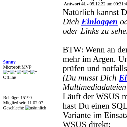
Antwort #1 -
05.12.22 um 09:31:
Natürlich kannst 
Dich
Einloggen
o
oder Links zu sehe
BTW: Wenn an der S
mehr im Argen. Un
Sunny
prüfen und notfalls
Microsoft MVP
(Du musst Dich
Ei
Offline
Multimediadateien 
Läuft der WSUS mi
Beiträge: 15199
Mitglied seit: 11.02.07
hast Du einen SQL
Geschlecht:
Variante im Einsat
WSUS direkt: