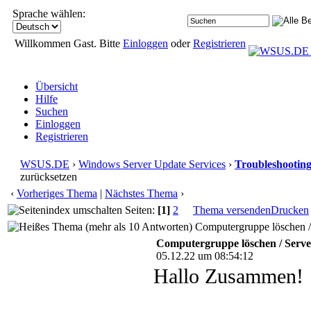
Sprache wählen:
Willkommen Gast. Bitte
Einloggen
oder
Registrieren
Übersicht
Hilfe
Suchen
Einloggen
Registrieren
WSUS.DE
›
Windows Server Update Services
›
Troubleshootin
zurücksetzen
‹
Vorheriges Thema
|
Nächstes Thema
›
Seiten:
[1]
2
Thema versenden
Drucken
Computergruppe löschen / 
Computergruppe löschen / Serve
05.12.22 um 08:54:12
Hallo Zusammen!