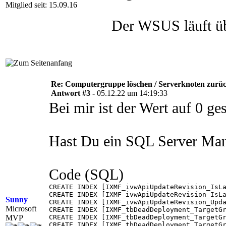
Mitglied seit: 15.09.16
Der WSUS läuft ü
Re: Computergruppe löschen / Serverknoten zurüc
Antwort #3 -
05.12.22 um 14:19:33
Bei mir ist der Wert auf 0 ges
Hast Du ein SQL Server Manag
Code (SQL)
CREATE INDEX [IXMF_ivwApiUpdateRevision_IsLa
CREATE INDEX [IXMF_ivwApiUpdateRevision_IsLa
Sunny
CREATE INDEX [IXMF_ivwApiUpdateRevision_Upda
Microsoft
CREATE INDEX [IXMF_tbDeadDeployment_TargetGr
MVP
CREATE INDEX [IXMF_tbDeadDeployment_TargetGr
CREATE INDEX [IXMF_tbDeadDeployment_TargetGr