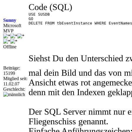
Code (SQL)
USE SUSDB

GO

Sunny
DELETE FROM tbEventInstance WHERE EventNames
Microsoft
MVP
Offline
Siehst Du den Unterschied zw
Beiträge:
mal dein Bild und das von mi
15199
Mitglied seit:
Ansicht etwas rot angemecker
11.02.07
Geschlecht:
denn mit den Indexen geklap
Der SQL Server nimmt nur e
Fliegenschiss genannt.
Einfache Anführungszeichen: