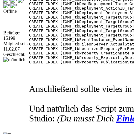
CREATE INDEX [IXMF_tbDeadDeployment_TargetGr
CREATE INDEX [IXMF_tbDeployment_ActionID_Tar
Offline
CREATE INDEX [IXMF_tbDeployment_DeploymentSt
CREATE INDEX [IXMF_tbDeployment_TargetGroupT
CREATE INDEX [IXMF_tbDeployment_TargetGroupT
CREATE INDEX [IXMF_tbDeployment_TargetGroupT
CREATE INDEX [IXMF_tbDeployment_TargetGroup
Beiträge:
CREATE INDEX [IXMF_tbDeployment_TargetGroupT
15199
CREATE INDEX [IXMF_tbEventInstance_EventName
Mitglied seit:
CREATE INDEX [IXMF_tbFileOnServer_ActualStat
11.02.07
CREATE INDEX [IXMF_tbLocalizedPropertyForRev
CREATE INDEX [IXMF_tbProperty_CreationDate_R
Geschlecht:
CREATE INDEX [IXMF_tbProperty_ExplicitlyDepl
CREATE INDEX [IXMF_tbProperty_PublicationSta
CREATE INDEX [IXMF_tbProperty_PublicationSta
CREATE INDEX [IXMF_tbRevision_IsLatestRevisi
CREATE INDEX [IXMF_tbRevision_IsLeaf] ON [SU
CREATE INDEX [IXMF_tbRevision_IsMandatory] O
CREATE INDEX [IXMF_tbRevision_State] ON [SUS
Anschließend sollte vieles in
CREATE INDEX [IXMF_tbRevisionInCategory_Cate
CREATE INDEX [IXMF_tbRevisionInCategory_Expa
CREATE INDEX [IXMF_tbRevisionSupersedesUpdat
CREATE INDEX [IXMF_tbUpdate_IsHidden] ON [SU
Und natürlich das Script zum
CREATE INDEX [IXMF_tbUpdate_IsHidden_Importe
CREATE INDEX [IXMF_ivwApiUpdateRevision_IsLa
CREATE INDEX [IXMF_tbDeployment_UpdateType_L
Studio:
(Du musst Dich
Einl
CREATE INDEX [IXMF_tbFileOnServer_ActualStat
CREATE INDEX [IXMF_tbFileOnServer_DSSRequest