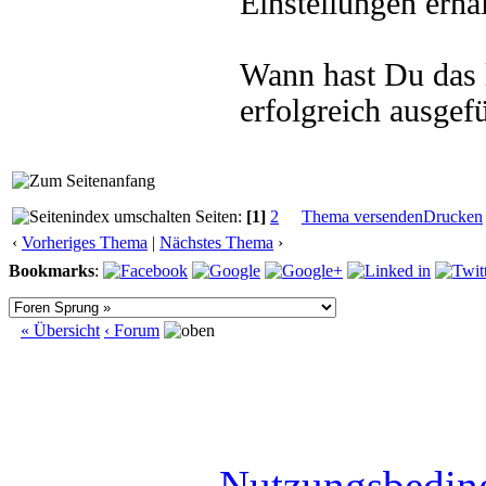
Einstellungen erhal
Wann hast Du das l
erfolgreich ausgef
Seiten:
[1]
2
Thema versenden
Drucken
‹
Vorheriges Thema
|
Nächstes Thema
›
Bookmarks
:
« Übersicht
‹ Forum
Nutzungsbedin