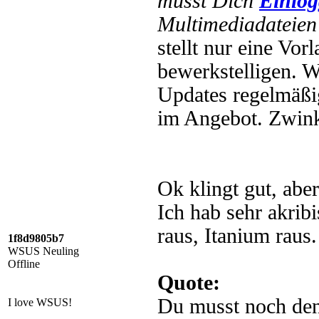
musst Dich
Einlo
Multimediadateien 
stellt nur eine Vorl
bewerkstelligen. W
Updates regelmäßig
im Angebot. Zwin
Ok klingt gut, aber
Ich hab sehr akrib
raus, Itanium raus.
1f8d9805b7
WSUS Neuling
Offline
Quote:
Du musst noch de
I love WSUS!