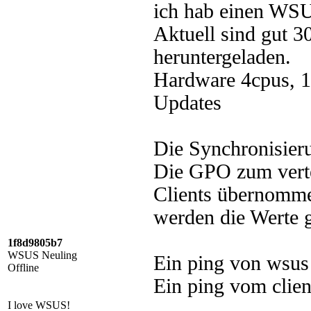
ich hab einen WSU
Aktuell sind gut 
heruntergeladen.
Hardware 4cpus, 1
Updates
Die Synchronisieru
Die GPO zum verte
Clients übernommen
werden die Werte g
1f8d9805b7
WSUS Neuling
Ein ping von wsus
Offline
Ein ping vom clie
I love WSUS!