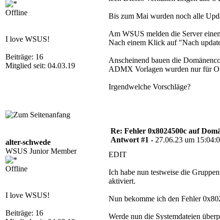
Offline
Bis zum Mai wurden noch alle Update
Am WSUS melden die Server einen P
I love WSUS!
Nach einem Klick auf "Nach updates 
Beiträge: 16
Anscheinend bauen die Domänencon
Mitglied seit: 04.03.19
ADMX Vorlagen wurden nur für Offic
Irgendwelche Vorschläge?
Re: Fehler 0x8024500c auf Dom
Antwort #1 -
27.06.23 um 15:04:
alter-schwede
WSUS Junior Member
EDIT
Offline
Ich habe nun testweise die Gruppenr
aktiviert.
I love WSUS!
Nun bekomme ich den Fehler 0x80
Beiträge: 16
Werde nun die Systemdateien überp