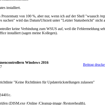
s installiert.
rozentsatz von 100 %, aber nur, wenn ich auf der Shell "wuauclt /re
suchen" wird das Datum/Uhrzeit unter "Letzter Statusbericht" nicht ak
troller keine Verbindung zum WSUS auf, weil die Fehlermeldung seh
e installiert (sagen meine Kollegen).
änencontrollern Windows 2016
Beitrag druck
07
ichtlinie "Keine Richtlinien für Updaterückstellungen zulassen"
24401c.
rüfen (DISM.exe /Online /Cleanup-image /Restorehealth).