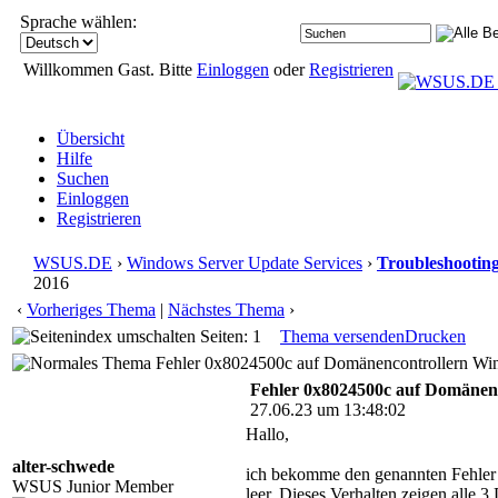
Sprache wählen:
Willkommen Gast. Bitte
Einloggen
oder
Registrieren
Übersicht
Hilfe
Suchen
Einloggen
Registrieren
WSUS.DE
›
Windows Server Update Services
›
Troubleshootin
2016
‹
Vorheriges Thema
|
Nächstes Thema
›
Seiten: 1
Thema versenden
Drucken
Fehler 0x8024500c auf Domänencontrollern Win
Fehler 0x8024500c auf Domänen
27.06.23 um 13:48:02
Hallo,
alter-schwede
ich bekomme den genannten Fehler 
WSUS Junior Member
leer. Dieses Verhalten zeigen alle 