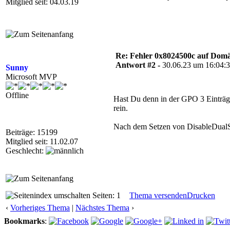
Mitglied seit: 04.03.19
Re: Fehler 0x8024500c auf Dom
Antwort #2 -
30.06.23 um 16:04:
Sunny
Microsoft MVP
Offline
Hast Du denn in der GPO 3 Einträge
rein.
Nach dem Setzen von DisableDualS
Beiträge: 15199
Mitglied seit: 11.02.07
Geschlecht:
Seiten: 1
Thema versenden
Drucken
‹
Vorheriges Thema
|
Nächstes Thema
›
Bookmarks
: