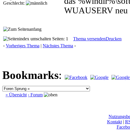
das %windir%\softw
Geschlecht:
WUAUSERV neu st
Seiten: 1
Thema versenden
Drucken
‹
Vorheriges Thema
|
Nächstes Thema
›
Bookmarks
:
« Übersicht
‹ Forum
Nutzungsb
Kontakt
|
R
Facebo