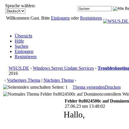
Sprache wählen:
Willkommen Gast. Bitte
Einloggen
oder
Registrieren
Übersicht
Hilfe
Suchen
Einloggen
Registrieren
WSUS.DE
›
Windows Server Update Services
›
Troubleshootin
2016
‹
Vorheriges Thema
|
Nächstes Thema
›
Seiten: 1
Thema versenden
Drucken
Fehler 0x8024500c auf Domänencontrollern Win
Fehler 0x8024500c auf Domänen
27.06.23 um 13:48:02
Hallo,