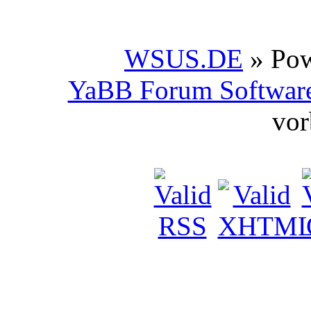
WSUS.DE
» Po
YaBB Forum Softwar
vor