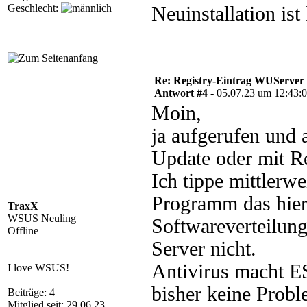
Geschlecht:
Neuinstallation ist
Re: Registry-Eintrag WUServer re
Antwort #4 -
05.07.23 um 12:43:
Moin,
ja aufgerufen und 
Update oder mit R
Ich tippe mittlerw
Programm das hier 
TraxX
WSUS Neuling
Softwareverteilun
Offline
Server nicht.
Antivirus macht E
I love WSUS!
bisher keine Probl
Beiträge: 4
Mitglied seit: 29.06.23