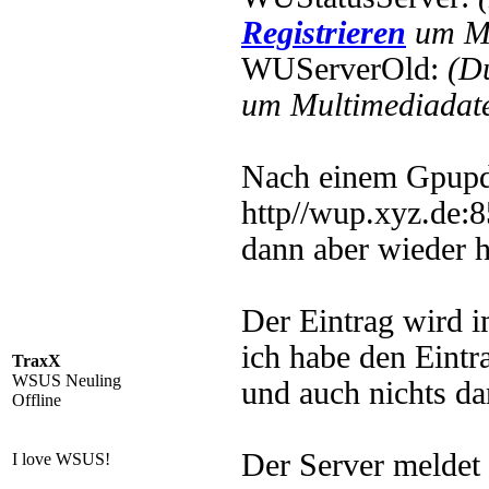
Registrieren
um Mu
WUServerOld:
(D
um Multimediadate
Nach einem Gpupda
http//wup.xyz.de:
dann aber wieder ht
Der Eintrag wird 
ich habe den Eint
TraxX
WSUS Neuling
und auch nichts da
Offline
Der Server meldet
I love WSUS!