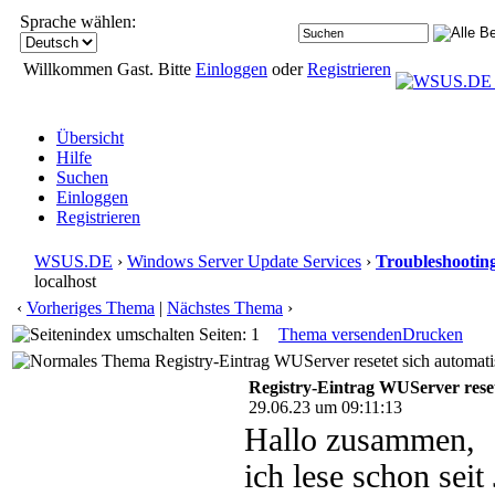
Sprache wählen:
Willkommen Gast. Bitte
Einloggen
oder
Registrieren
Übersicht
Hilfe
Suchen
Einloggen
Registrieren
WSUS.DE
›
Windows Server Update Services
›
Troubleshootin
localhost
‹
Vorheriges Thema
|
Nächstes Thema
›
Seiten: 1
Thema versenden
Drucken
Registry-Eintrag WUServer resetet sich automati
Registry-Eintrag WUServer resete
29.06.23 um 09:11:13
Hallo zusammen,
ich lese schon sei