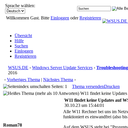
Sprache wählen:
Willkommen Gast. Bitte
Einloggen
oder
Registrieren
Übersicht
Hilfe
Suchen
Einloggen
Registrieren
WSUS.DE
›
Windows Server Update Services
›
Troubleshooting
2016
‹
Vorheriges Thema
|
Nächstes Thema
›
Seiten: 1
Thema versenden
Drucken
W11 findet keine Updates
W11 findet keine Updates auf 
30.10.23 um 15:44:01
Alle W11 Rechner bei uns im Netzwe
funktioniert es einwandfrei (also bi
Roman78
Auf dem WSUS steht bei "Prozentsat