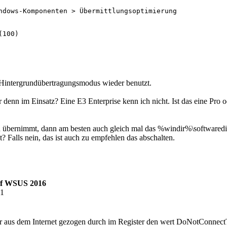
0000000

00000003

ndows-Komponenten > Übermittlungsoptimierung

word:00000001

000003

rs"=dword:00000001

100)

r Hintergrundübertragungsmodus wieder benutzt.
denn im Einsatz? Eine E3 Enterprise kenn ich nicht. Ist das eine Pro o
 übernimmt, dann am besten auch gleich mal das %windir%\softwaredistr
? Falls nein, das ist auch zu empfehlen das abschalten.
auf WSUS 2016
21
mer aus dem Internet gezogen durch im Register den wert DoNotConnec