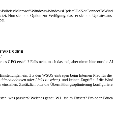
are\Policies\Microsoft\Windows\WindowsUpdate\DoNotConnectToWi
etzt. Nun steht die Option zur Verfügung, dass er sich die Updates aus d
bei.
auf WSUS 2016
27
igenes GPO erstellt? Falls nein, mach das mal, aber nimm bitte nur 
instellungen ein, 3 x den WSUS eintragen beim Internen Pfad für die
timediadateien oder Links zu sehen).
und keinen Zugriff auf die Wind
 einstellen. Zusätzlich bitte die Übermittlungsoptimierung konfigurie
esten, was passiert? Welches genau W11 ist im Einsatz? Pro oder Educa