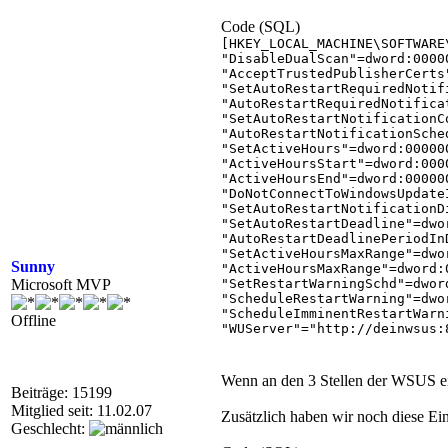
Code (SQL)
[HKEY_LOCAL_MACHINE\SOFTWARE
"DisableDualScan"=dword:00000
"AcceptTrustedPublisherCerts"
"SetAutoRestartRequiredNotif
"AutoRestartRequiredNotifica
"SetAutoRestartNotificationC
"AutoRestartNotificationSche
"SetActiveHours"=dword:000000
"ActiveHoursStart"=dword:0000
"ActiveHoursEnd"=dword:000000
"DoNotConnectToWindowsUpdate
"SetAutoRestartNotificationD
"SetAutoRestartDeadline"=dwor
"AutoRestartDeadlinePeriodIn
"SetActiveHoursMaxRange"=dwor
Sunny
"ActiveHoursMaxRange"=dword:0
Microsoft MVP
"SetRestartWarningSchd"=dword
"ScheduleRestartWarning"=dwor
"ScheduleImminentRestartWarn
Offline
"WUServer"="http://deinwsus:8
"WUStatusServer"="http://dein
"UpdateServiceUrlAlternate"=
Wenn an den 3 Stellen der WSUS ein
[HKEY_LOCAL_MACHINE\SOFTWARE
Beiträge: 15199
"AutoInstallMinorUpdates"=dwo
Mitglied seit: 11.02.07
Zusätzlich haben wir noch diese Ein
"NoAutoUpdate"=dword:00000000
Geschlecht:
"AUOptions"=dword:00000004
