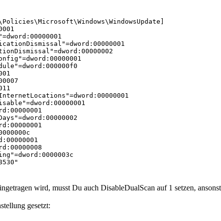
\Policies\Microsoft\Windows\WindowsUpdate]

001

=dword:00000001

icationDismissal"=dword:00000001

tionDismissal"=dword:00000002

onfig"=dword:00000001

dule"=dword:000000f0

01

0007

11

InternetLocations"=dword:00000001

isable"=dword:00000001

d:00000001

Days"=dword:00000002

d:00000001

000000c

:00000001

d:00000008

ing"=dword:0000003c

530"

wsus:8530"

"http://deinwsus:8530"

getragen wird, musst Du auch DisableDualScan auf 1 setzen, ansonste
\Policies\Microsoft\Windows\WindowsUpdate\AU]

rd:00000001

stellung gesetzt:

