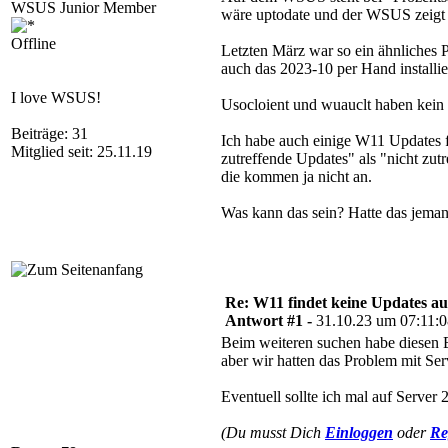
WSUS Junior Member
wäre uptodate und der WSUS zeigt 
Offline
Letzten März war so ein ähnliches P
auch das 2023-10 per Hand installier
I love WSUS!
Usocloient und wuauclt haben kein
Beiträge: 31
Ich habe auch einige W11 Updates fre
Mitglied seit: 25.11.19
zutreffende Updates" als "nicht zut
die kommen ja nicht an.
Was kann das sein? Hatte das jema
Re: W11 findet keine Updates 
Antwort #1 -
31.10.23 um 07:11:
Beim weiteren suchen habe diesen E
aber wir hatten das Problem mit Ser
Eventuell sollte ich mal auf Server
(Du musst Dich
Einloggen
oder
Re