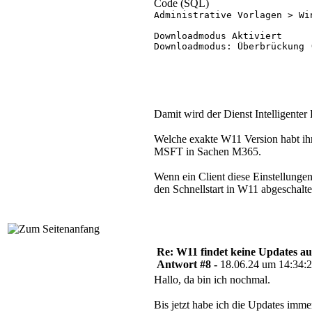
"ScheduledInstallDay"=dword:0
Code (SQL)
"ScheduledInstallTime"=dword:
Administrative Vorlagen > Wi
"DetectionFrequencyEnabled"=d
"DetectionFrequency"=dword:00
Downloadmodus Aktiviert 

"NoAutoRebootWithLoggedOnUse
Downloadmodus: Überbrückung (
"UseWUServer"=dword:00000001

Damit wird der Dienst Intelligente
Welche exakte W11 Version habt ihr 
MSFT in Sachen M365.
Wenn ein Client diese Einstellungen
den Schnellstart in W11 abgeschaltet
Re: W11 findet keine Updates 
Antwort #8 -
18.06.24 um 14:34:
Hallo, da bin ich nochmal.
Bis jetzt habe ich die Updates im