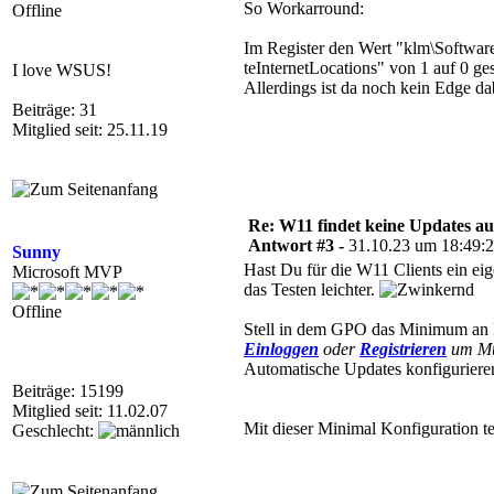
So Workarround:
Offline
Im Register den Wert "klm\Softw
teInternetLocations" von 1 auf 0 ges
I love WSUS!
Allerdings ist da noch kein Edge da
Beiträge: 31
Mitglied seit: 25.11.19
Re: W11 findet keine Updates 
Antwort #3 -
31.10.23 um 18:49:
Sunny
Hast Du für die W11 Clients ein e
Microsoft MVP
das Testen leichter.
Offline
Stell in dem GPO das Minimum an E
Einloggen
oder
Registrieren
um Mul
Automatische Updates konfigurieren
Beiträge: 15199
Mitglied seit: 11.02.07
Mit dieser Minimal Konfiguration t
Geschlecht: