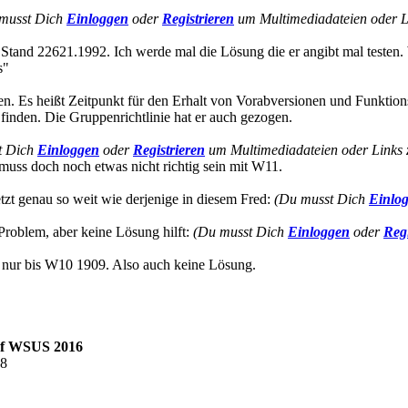
musst Dich
Einloggen
oder
Registrieren
um Multimediadateien oder Li
Stand 22621.1992. Ich werde mal die Lösung die er angibt mal testen. 
s"
en. Es heißt Zeitpunkt für den Erhalt von Vorabversionen und Funktions
 finden. Die Gruppenrichtlinie hat er auch gezogen.
t Dich
Einloggen
oder
Registrieren
um Multimediadateien oder Links 
muss doch noch etwas nicht richtig sein mit W11.
n jetzt genau so weit wie derjenige in diesem Fred:
(Du musst Dich
Einlo
e Problem, aber keine Lösung hilft:
(Du musst Dich
Einloggen
oder
Regi
 nur bis W10 1909. Also auch keine Lösung.
auf WSUS 2016
48