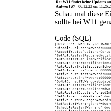
Re: W11 findet keine Updates 
Antwort #7 -
06.12.23 um 11:26:
Schau mal diese Ei
sollte bei W11 gen
Code (SQL)
[HKEY_LOCAL_MACHINE\SOFTWARE
"DisableDualScan"=dword:00000
"AcceptTrustedPublisherCerts"
"SetAutoRestartRequiredNotif
"AutoRestartRequiredNotifica
"SetAutoRestartNotificationC
"AutoRestartNotificationSche
"SetActiveHours"=dword:000000
"ActiveHoursStart"=dword:0000
"ActiveHoursEnd"=dword:000000
"DoNotConnectToWindowsUpdate
"SetAutoRestartNotificationD
"SetAutoRestartDeadline"=dwor
"AutoRestartDeadlinePeriodIn
"SetActiveHoursMaxRange"=dwor
"ActiveHoursMaxRange"=dword:0
"SetRestartWarningSchd"=dword
"ScheduleRestartWarning"=dwor