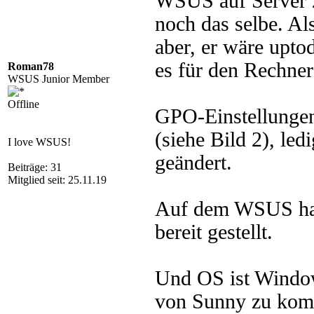
WSUS auf Server 2
noch das selbe. Al
aber, er wäre upt
es für den Rechner
Roman78
WSUS Junior Member
Offline
GPO-Einstellunge
(siehe Bild 2), l
I love WSUS!
geändert.
Beiträge: 31
Mitglied seit: 25.11.19
Auf dem WSUS habe
bereit gestellt.
Und OS ist Window
von Sunny zu komm