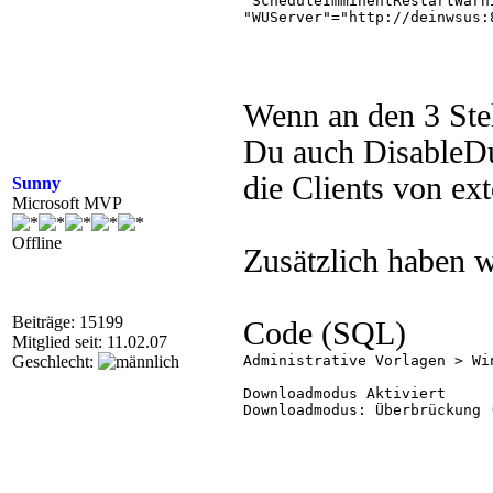
"ScheduleImminentRestartWarn
"WUServer"="http://deinwsus:8
"WUStatusServer"="http://dein
"UpdateServiceUrlAlternate"=
[HKEY_LOCAL_MACHINE\SOFTWARE
"AutoInstallMinorUpdates"=dwo
Wenn an den 3 Ste
"NoAutoUpdate"=dword:00000000
"AUOptions"=dword:00000004

Du auch DisableDu
"ScheduledInstallDay"=dword:0
"ScheduledInstallTime"=dword:
die Clients von ext
Sunny
"DetectionFrequencyEnabled"=d
"DetectionFrequency"=dword:00
Microsoft MVP
"NoAutoRebootWithLoggedOnUse
"UseWUServer"=dword:00000001

Offline
Zusätzlich haben w
Beiträge: 15199
Code (SQL)
Mitglied seit: 11.02.07
Geschlecht:
Administrative Vorlagen > Wi
Downloadmodus Aktiviert 

Downloadmodus: Überbrückung (