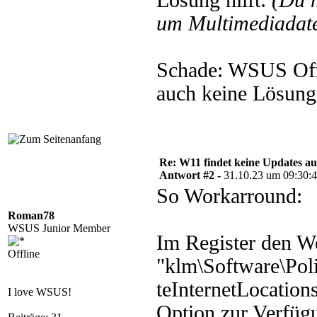
Lösung hilft:
(Du 
um Multimediadate
Schade: WSUS Offl
auch keine Lösung
Re: W11 findet keine Updates 
Antwort #2 -
31.10.23 um 09:30:
So Workarround:
Roman78
WSUS Junior Member
Im Register den W
Offline
"klm\Software\Po
teInternetLocations
I love WSUS!
Option zur Verfügu