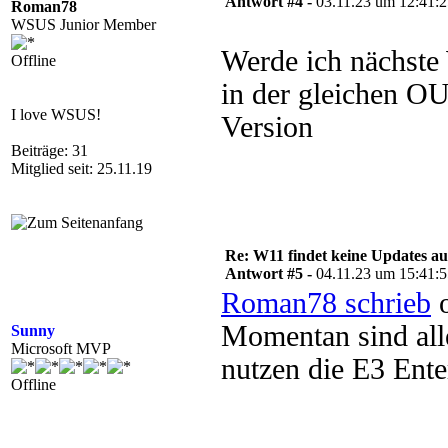
Antwort #4 -
03.11.23 um 12:41:
Roman78
WSUS Junior Member
Werde ich nächste
Offline
in der gleichen OU
I love WSUS!
Version
Beiträge: 31
Mitglied seit: 25.11.19
Re: W11 findet keine Updates 
Antwort #5 -
04.11.23 um 15:41:
Roman78 schrieb
o
Momentan sind all
Sunny
Microsoft MVP
nutzen die E3 Ente
Offline