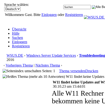
Sprache wählen:
Willkommen Gast. Bitte
Einloggen
oder
Registrieren
Übersicht
Hilfe
Suchen
Einloggen
Registrieren
WSUS.DE
›
Windows Server Update Services
›
Troubleshooting
2016
‹
Vorheriges Thema
|
Nächstes Thema
›
Seiten: 1
Thema versenden
Drucken
W11 findet keine Updates
W11 findet keine Updates auf 
30.10.23 um 15:44:01
Alle W11 Rechner 
bekommen keine Upd