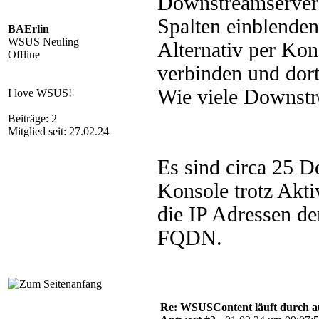
Downstreamserver 
Spalten einblenden
BAErlin
WSUS Neuling
Alternativ per Ko
Offline
verbinden und dort
Wie viele Downstr
I love WSUS!
Beiträge: 2
Mitglied seit: 27.02.24
Es sind circa 25 
Konsole trotz Aktiv
die IP Adressen d
FQDN.
Re: WSUSContent läuft durch a