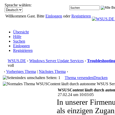
Sprache wählen:
Willkommen Gast. Bitte
Einloggen
oder
Registrieren
Übersicht
Hilfe
Suchen
Einloggen
Registrieren
WSUS.DE
›
Windows Server Update Services
›
Troubleshootin
voll
‹
Vorheriges Thema
|
Nächstes Thema
›
Seiten: 1
Thema versenden
Drucken
WSUSContent läuft durch autonome WSUS Serve
WSUSContent läuft durch auto
27.02.24 um 10:03:05
In unserer Firmen
als einzigen Zuga