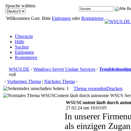
Sprache wählen:
Willkommen Gast. Bitte
Einloggen
oder
Registrieren
Übersicht
Hilfe
Suchen
Einloggen
Registrieren
WSUS.DE
›
Windows Server Update Services
›
Troubleshootin
voll
‹
Vorheriges Thema
|
Nächstes Thema
›
Seiten: 1
Thema versenden
Drucken
WSUSContent läuft durch autonome WSUS Serve
WSUSContent läuft durch auto
27.02.24 um 10:03:05
In unserer Firmen
als einzigen Zuga