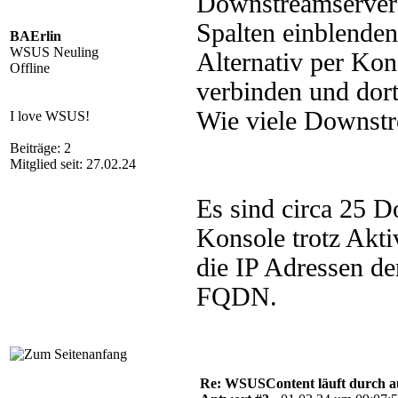
Downstreamserver 
Spalten einblenden
BAErlin
WSUS Neuling
Alternativ per Ko
Offline
verbinden und dort
Wie viele Downstr
I love WSUS!
Beiträge: 2
Mitglied seit: 27.02.24
Es sind circa 25 
Konsole trotz Aktiv
die IP Adressen d
FQDN.
Re: WSUSContent läuft durch a