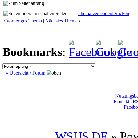
Seiten: 1
Thema versenden
Drucken
‹
Vorheriges Thema
|
Nächstes Thema
›
Bookmarks
:
« Übersicht
‹ Forum
Nutzungsb
Kontakt
|
R
Facebo
WSUS.DE
» Po