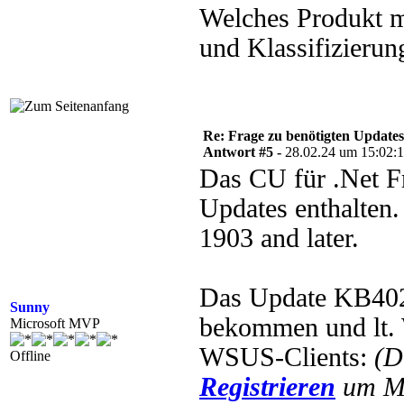
Welches Produkt 
und Klassifizieru
Re: Frage zu benötigten Update
Antwort #5 -
28.02.24 um 15:02:
Das CU für .Net Fr
Updates enthalten.
1903 and later.
Das Update KB402
Sunny
bekommen und lt. 
Microsoft MVP
WSUS-Clients:
(D
Offline
Registrieren
um Mu