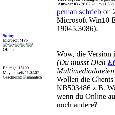
Antwort #3 -
28.02.24 um 11:53:
pcman schrieb
on 2
Microsoft Win10 E
19045.3086).
Sunny
Microsoft MVP
Offline
Wow, die Version i
(Du musst Dich
Ei
Beiträge: 15199
Multimediadateien 
Mitglied seit: 11.02.07
Geschlecht:
Wollen die Client
KB503486 z.B. Was 
wenn du Online a
noch andere?