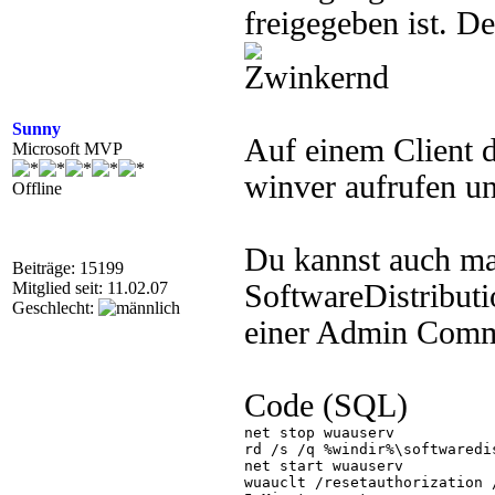
freigegeben ist. De
Sunny
Auf einem Client 
Microsoft MVP
winver aufrufen un
Offline
Du kannst auch mal
Beiträge: 15199
Mitglied seit: 11.02.07
SoftwareDistributio
Geschlecht:
einer Admin Comm
Code (SQL)
net stop wuauserv

rd /s /q %windir%\softwaredis
net start wuauserv

wuauclt /resetauthorization /