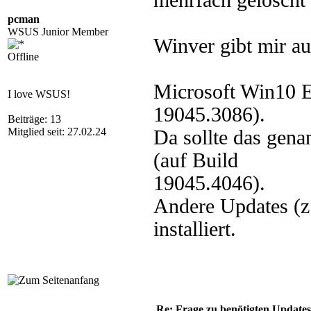
mehrfach gelöscht 
pcman
WSUS Junior Member
Winver gibt mir au
Offline
Microsoft Win10 E
I love WSUS!
19045.3086).
Beiträge: 13
Mitglied seit: 27.02.24
Da sollte das gena
(auf Build
19045.4046).
Andere Updates (z
installiert.
Re: Frage zu benötigten Update