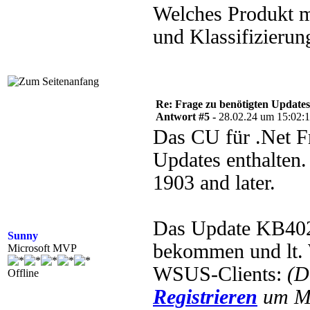
Welches Produkt 
und Klassifizieru
Re: Frage zu benötigten Update
Antwort #5 -
28.02.24 um 15:02:
Das CU für .Net Fr
Updates enthalten.
1903 and later.
Das Update KB402
Sunny
bekommen und lt. 
Microsoft MVP
WSUS-Clients:
(D
Offline
Registrieren
um Mu