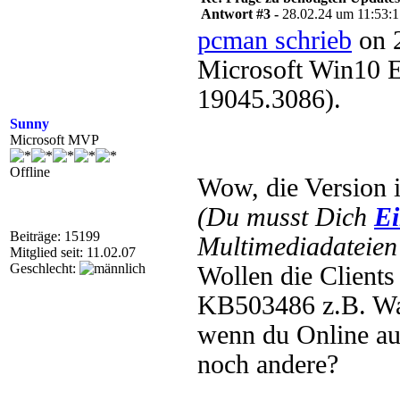
Antwort #3 -
28.02.24 um 11:53:
pcman schrieb
on 2
Microsoft Win10 E
19045.3086).
Sunny
Microsoft MVP
Offline
Wow, die Version i
(Du musst Dich
Ei
Beiträge: 15199
Multimediadateien 
Mitglied seit: 11.02.07
Geschlecht:
Wollen die Client
KB503486 z.B. Was 
wenn du Online a
noch andere?