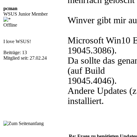
mehrfach gelöscht 
pcman
WSUS Junior Member
Winver gibt mir au
Offline
Microsoft Win10 E
I love WSUS!
19045.3086).
Beiträge: 13
Mitglied seit: 27.02.24
Da sollte das gena
(auf Build
19045.4046).
Andere Updates (z
installiert.
Re: Frage zu benötigten Update