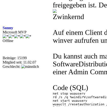
freigegeben ist. De
Sunny
Auf einem Client 
Microsoft MVP
winver aufrufen un
Offline
Du kannst auch mal
Beiträge: 15199
Mitglied seit: 11.02.07
SoftwareDistributio
Geschlecht:
einer Admin Comm
Code (SQL)
net stop wuauserv

rd /s /q %windir%\softwaredis
net start wuauserv

wuauclt /resetauthorization /