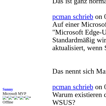
Das ist ganz norm
pcman schrieb
on 0
Auf einer Microsoft
"Microsoft Edge-U
Standardmäßig wir
aktualisiert, wenn 
Das nennt sich Ma
pcman schrieb
on 0
Sunny
Warum existieren 
Microsoft MVP
WSUS?
Offline