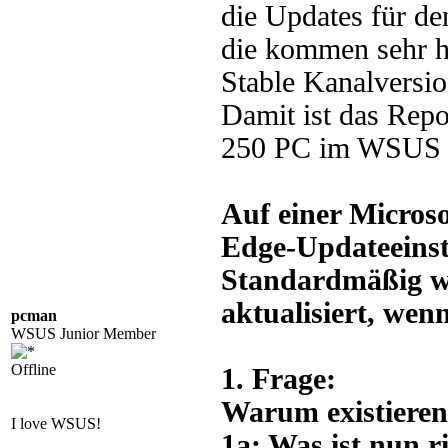
die Updates für de
die kommen sehr hä
Stable Kanalversio
Damit ist das Repo
250 PC im WSUS "g
Auf einer Microso
Edge-Updateeinst
Standardmäßig wi
aktualisiert, wen
pcman
WSUS Junior Member
Offline
1. Frage:
Warum existiere
I love WSUS!
1a: Was ist nun r