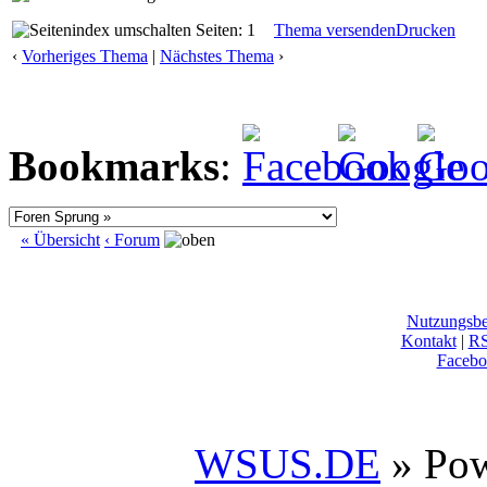
Seiten: 1
Thema versenden
Drucken
‹
Vorheriges Thema
|
Nächstes Thema
›
Bookmarks
:
« Übersicht
‹ Forum
Nutzungsb
Kontakt
|
R
Facebo
WSUS.DE
» Po