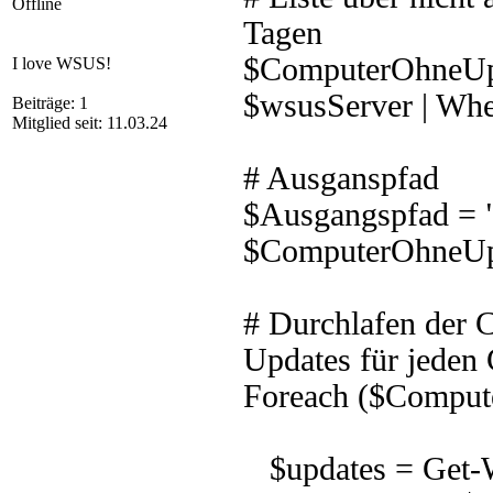
Offline
Tagen
$ComputerOhneUp
I love WSUS!
$wsusServer | Whe
Beiträge: 1
Mitglied seit: 11.03.24
# Ausganspfad
$Ausgangspfad = "
$ComputerOhneUpda
# Durchlafen der 
Updates für jeden
Foreach ($Comput
$updates = Get-W