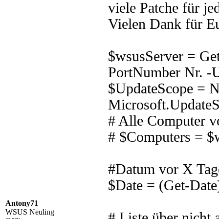
viele Patche für j
Vielen Dank für Eu
$wsusServer = Ge
PortNumber Nr. -
$UpdateScope = N
Microsoft.UpdateS
# Alle Computer 
# $Computers = $w
#Datum vor X Tag
$Date = (Get-Dat
Antony71
WSUS Neuling
# Liste über nicht