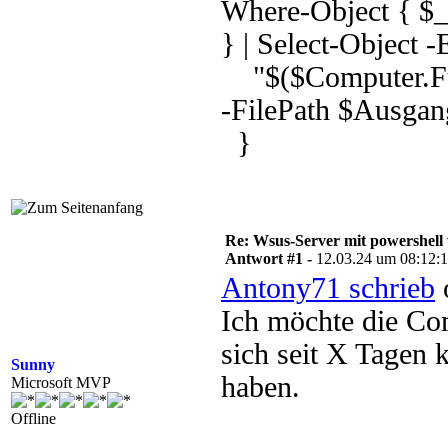
Where-Object { $
} | Select-Object 
"$($Computer.Ful
-FilePath $Ausga
}
Re: Wsus-Server mit powershell
Antwort #1 -
12.03.24 um 08:12:
Antony71 schrieb
Ich möchte die Co
sich seit X Tagen
Sunny
haben.
Microsoft MVP
Offline