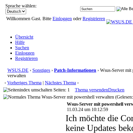
Sprache wählen:
Willkommen Gast. Bitte
Einloggen
oder
Registrieren
Übersicht
Hilfe
Suchen
Einloggen
Registrieren
WSUS.DE
›
Sonstiges
›
Patch-Informationen
› Wsus-Server mit 
verwalten
‹
Vorheriges Thema
|
Nächstes Thema
›
Seiten: 1
Thema versenden
Drucken
Wsus-Server mit powershell verwalten (Gelesen:
Wsus-Server mit powershell ver
11.03.24 um 10:12:59
Ich möchte die Com
keine Updates bek