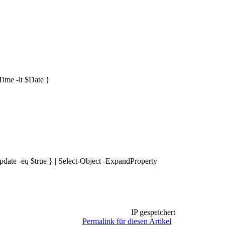
me -lt $Date }
e -eq $true } | Select-Object -ExpandProperty
IP gespeichert
Permalink für diesen Artikel