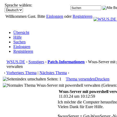
Sprache wählen:
Willkommen Gast. Bitte
Einloggen
oder
Registrieren
Übersicht
Hilfe
Suchen
Einloggen
Registrieren
WSUS.DE
›
Sonstiges
›
Patch-Informationen
› Wsus-Server mit 
verwalten
‹
Vorheriges Thema
|
Nächstes Thema
›
Seiten: 1
Thema versenden
Drucken
Wsus-Server mit powershell verwalten (Gelesen:
Wsus-Server mit powershell ver
11.03.24 um 10:12:59
Ich möchte die Computer herausfind
Vielen Dank für Eure Hilfe.
$wsusServer = Get-WsusServer -N