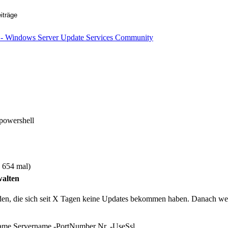
powershell
 654 mal)
walten
en, die sich seit X Tagen keine Updates bekommen haben. Danach welc
ame Servername -PortNumber Nr. -UseSsl