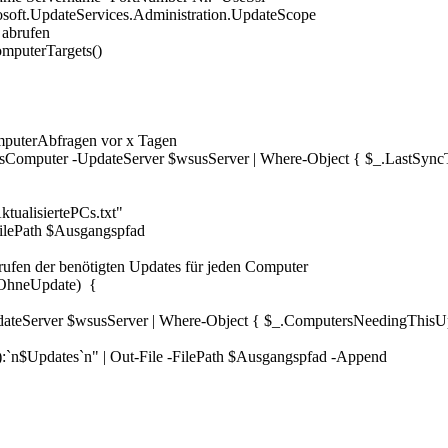
oft.UpdateServices.Administration.UpdateScope
 abrufen
mputerTargets()
ComputerAbfragen vor x Tagen
omputer -UpdateServer $wsusServer | Where-Object { $_.LastSyncTi
ualisiertePCs.txt"
FilePath $Ausgangspfad
ufen der benötigten Updates für jeden Computer
rOhneUpdate) {
eServer $wsusServer | Where-Object { $_.ComputersNeedingThisUpdat
$Updates`n" | Out-File -FilePath $Ausgangspfad -Append