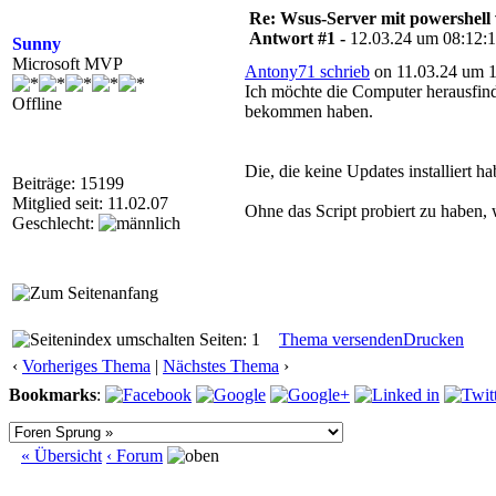
Re: Wsus-Server mit powershell
Antwort #1 -
12.03.24 um 08:12:
Sunny
Microsoft MVP
Antony71 schrieb
on 11.03.24 um 1
Ich möchte die Computer herausfind
Offline
bekommen haben.
Die, die keine Updates installiert 
Beiträge: 15199
Mitglied seit: 11.02.07
Ohne das Script probiert zu haben, 
Geschlecht:
Seiten: 1
Thema versenden
Drucken
‹
Vorheriges Thema
|
Nächstes Thema
›
Bookmarks
:
« Übersicht
‹ Forum