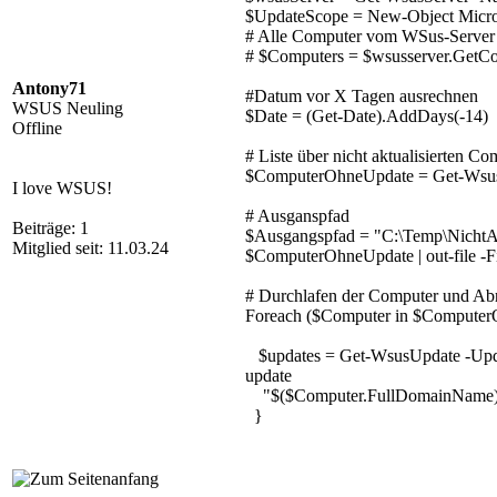
$UpdateScope = New-Object Micros
# Alle Computer vom WSus-Server
# $Computers = $wsusserver.GetCo
Antony71
#Datum vor X Tagen ausrechnen
WSUS Neuling
$Date = (Get-Date).AddDays(-14)
Offline
# Liste über nicht aktualisierten 
$ComputerOhneUpdate = Get-WsusC
I love WSUS!
# Ausganspfad
Beiträge: 1
$Ausgangspfad = "C:\Temp\NichtAkt
Mitglied seit: 11.03.24
$ComputerOhneUpdate | out-file -
# Durchlafen der Computer und Abr
Foreach ($Computer in $Compute
$updates = Get-WsusUpdate -Updat
update
"$($Computer.FullDomainName):`n
}