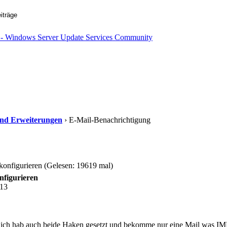
s und Erweiterungen
› E-Mail-Benachrichtigung
onfigurieren (Gelesen: 19619 mal)
nfigurieren
:13
r ich hab auch beide Haken gesetzt und bekomme nur eine Mail was IM