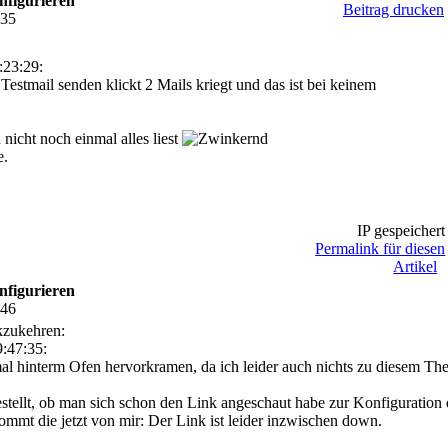
nfigurieren
Beitrag drucken
:35
:23:29:
Testmail senden klickt 2 Mails kriegt und das ist bei keinem
icht noch einmal alles liest
e.
IP gespeichert
Permalink für diesen
Artikel
nfigurieren
:46
kzukehren:
:47:35:
al hinterm Ofen hervorkramen, da ich leider auch nichts zu diesem Th
gestellt, ob man sich schon den Link angeschaut habe zur Konfigurat
mmt die jetzt von mir: Der Link ist leider inzwischen down.