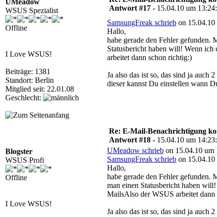
UMeadow
Antwort #17 -
15.04.10 um 13:24
WSUS Spezialist
SamsungFreak schrieb
on 15.04.10 
Offline
Hallo,
habe gerade den Fehler gefunden. M
Statusbericht haben will! Wenn ic
I Love WSUS!
arbeitet dann schon richtig:)
Beiträge: 1381
Ja also das ist so, das sind ja auch
Standort: Berlin
dieser kannst Du einstellen wann Du
Mitglied seit: 22.01.08
Geschlecht:
Re: E-Mail-Benachrichtigung ko
Antwort #18 -
15.04.10 um 14:23
UMeadow schrieb
on 15.04.10 um 
Blogster
SamsungFreak schrieb
on 15.04.10 
WSUS Profi
Hallo,
habe gerade den Fehler gefunden. M
Offline
man einen Statusbericht haben will
MailsAlso der WSUS arbeitet dann 
I Love WSUS!
Ja also das ist so, das sind ja auch