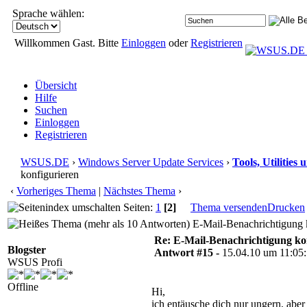
Sprache wählen:
Willkommen Gast. Bitte
Einloggen
oder
Registrieren
Übersicht
Hilfe
Suchen
Einloggen
Registrieren
WSUS.DE
›
Windows Server Update Services
›
Tools, Utilitie
konfigurieren
‹
Vorheriges Thema
|
Nächstes Thema
›
Seiten:
1
[2]
Thema versenden
Drucken
E-Mail-Benachrichtigung k
Re: E-Mail-Benachrichtigung ko
Blogster
Antwort #15 -
15.04.10 um 11:05
WSUS Profi
Offline
Hi,
ich entäusche dich nur ungern, abe