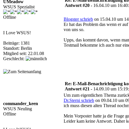
Re: E-Mail-Benachrichtigung ko
UMeadow
Antwort #20 -
16.04.10 um 16:40
WSUS Spezialist
Offline
Blogster schrieb
on 15.04.10 um 14
Er hat das Problem das wenn er auf 
von uns so.
I Love WSUS!
Upps, das kommt davon, wenn man n
Beiträge: 1381
Testmail bekomme ich auch nur ein
Standort: Berlin
Mitglied seit: 22.01.08
Geschlecht:
Re: E-Mail-Benachrichtigung ko
Antwort #21 -
14.09.10 um 15:19
Um zum eigentlichen Thema zurüc
Dr.Sterni schrieb
on 09.04.10 um 09
commander_keen
ich muss diesen alten Thread nochm
WSUS Neuling
Offline
Mein Vorposter hatte ja die Frage 
Leider kam keine Antwort. Daher ko