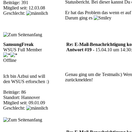
Statusbericht. Bei dieser kannst Du
Beiträge: 391
Mitglied seit: 12.03.08
Er hat das Problem das wenn er auf 
Geschlecht:
Darum ging es
SamsungFreak
Re: E-Mail-Benachrichtigung ko
WSUS Full Member
Antwort #19 -
15.04.10 um 14:30
Offline
Genau ging um die Testmails:) Werd
Ich bin Azbui und will
zurückmelden!
den WSUS erforschen :)
Beiträge: 86
Standort: Hannover
Mitglied seit: 09.01.09
Geschlecht: