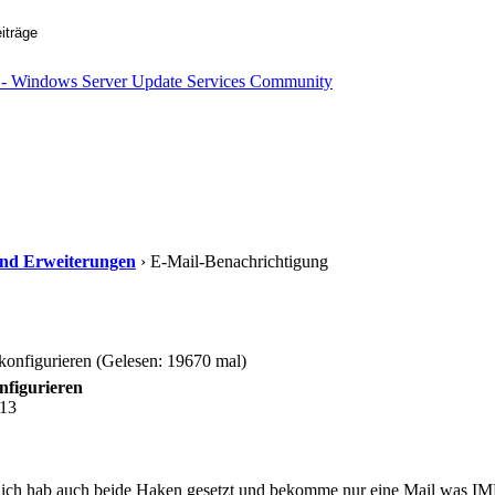
s und Erweiterungen
› E-Mail-Benachrichtigung
onfigurieren (Gelesen: 19670 mal)
nfigurieren
:13
r ich hab auch beide Haken gesetzt und bekomme nur eine Mail was IM