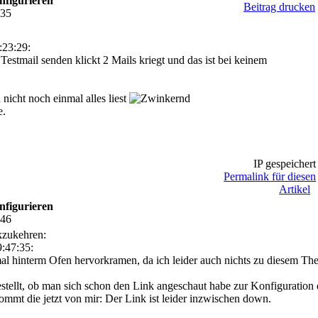
nfigurieren
Beitrag drucken
:35
:23:29:
Testmail senden klickt 2 Mails kriegt und das ist bei keinem
icht noch einmal alles liest
e.
IP gespeichert
Permalink für diesen
Artikel
nfigurieren
:46
kzukehren:
:47:35:
al hinterm Ofen hervorkramen, da ich leider auch nichts zu diesem Th
gestellt, ob man sich schon den Link angeschaut habe zur Konfigurat
mmt die jetzt von mir: Der Link ist leider inzwischen down.