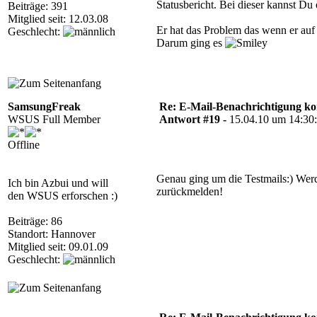
Statusbericht. Bei dieser kannst Du
Beiträge: 391
Mitglied seit: 12.03.08
Er hat das Problem das wenn er auf 
Geschlecht:
Darum ging es
SamsungFreak
Re: E-Mail-Benachrichtigung ko
WSUS Full Member
Antwort #19 -
15.04.10 um 14:30
Offline
Genau ging um die Testmails:) Werd
Ich bin Azbui und will
zurückmelden!
den WSUS erforschen :)
Beiträge: 86
Standort: Hannover
Mitglied seit: 09.01.09
Geschlecht: