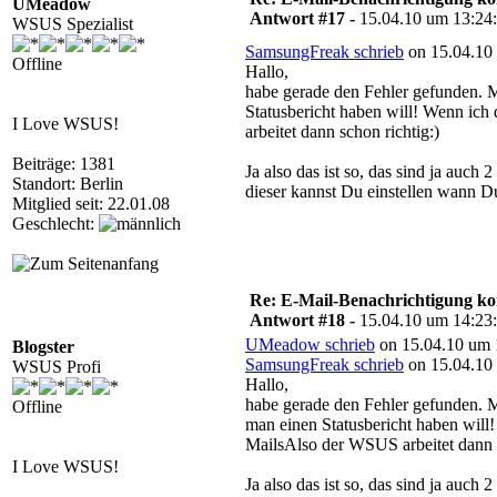
UMeadow
Antwort #17 -
15.04.10 um 13:24
WSUS Spezialist
SamsungFreak schrieb
on 15.04.10 
Offline
Hallo,
habe gerade den Fehler gefunden. M
Statusbericht haben will! Wenn ic
I Love WSUS!
arbeitet dann schon richtig:)
Beiträge: 1381
Ja also das ist so, das sind ja auch
Standort: Berlin
dieser kannst Du einstellen wann Du
Mitglied seit: 22.01.08
Geschlecht:
Re: E-Mail-Benachrichtigung ko
Antwort #18 -
15.04.10 um 14:23
UMeadow schrieb
on 15.04.10 um 
Blogster
SamsungFreak schrieb
on 15.04.10 
WSUS Profi
Hallo,
habe gerade den Fehler gefunden. M
Offline
man einen Statusbericht haben will
MailsAlso der WSUS arbeitet dann 
I Love WSUS!
Ja also das ist so, das sind ja auch