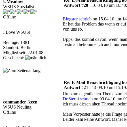
Re: E-Mail-Benachrichtigung ko
UMeadow
Antwort #20 -
16.04.10 um 16:40
WSUS Spezialist
Offline
Blogster schrieb
on 15.04.10 um 14
Er hat das Problem das wenn er auf 
von uns so.
I Love WSUS!
Upps, das kommt davon, wenn man n
Beiträge: 1381
Testmail bekomme ich auch nur ein
Standort: Berlin
Mitglied seit: 22.01.08
Geschlecht:
Re: E-Mail-Benachrichtigung ko
Antwort #21 -
14.09.10 um 15:19
Um zum eigentlichen Thema zurüc
Dr.Sterni schrieb
on 09.04.10 um 09
commander_keen
ich muss diesen alten Thread nochm
WSUS Neuling
Offline
Mein Vorposter hatte ja die Frage 
Leider kam keine Antwort. Daher ko