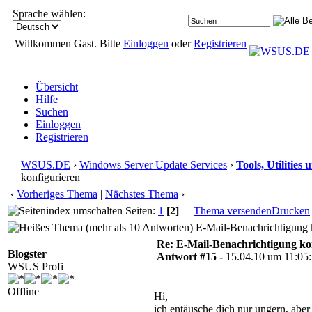
Sprache wählen:
Willkommen Gast. Bitte
Einloggen
oder
Registrieren
Übersicht
Hilfe
Suchen
Einloggen
Registrieren
WSUS.DE
›
Windows Server Update Services
›
Tools, Utilitie
konfigurieren
‹
Vorheriges Thema
|
Nächstes Thema
›
Seiten:
1
[2]
Thema versenden
Drucken
E-Mail-Benachrichtigung k
Re: E-Mail-Benachrichtigung ko
Blogster
Antwort #15 -
15.04.10 um 11:05
WSUS Profi
Offline
Hi,
ich entäusche dich nur ungern, abe