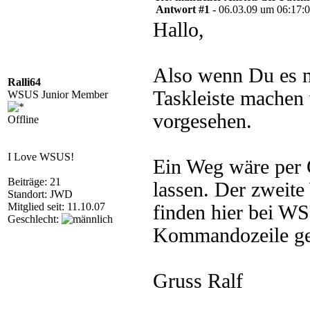
Antwort #1 -
06.03.09 um 06:17:
Hallo,
Also wenn Du es n
Ralli64
Taskleiste machen w
WSUS Junior Member
vorgesehen.
Offline
I Love WSUS!
Ein Weg wäre per G
Beiträge: 21
lassen. Der zweite
Standort: JWD
Mitglied seit: 11.10.07
finden hier bei W
Geschlecht:
Kommandozeile ges
Gruss Ralf