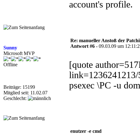
account's profile.
Re: manueller Anstoß der Patchin
Antwort #6 -
09.03.09 um 12:11:
Sunny
Microsoft MVP
[quote author=51
Offline
link=1236241213/
psexec \PC -u do
Beiträge: 15199
Mitglied seit: 11.02.07
Geschlecht:
enutzer -e cmd