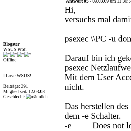
Antwort #5 -
09.03.09 um 11:30:
Hi,
versuchs mal dami
psexec \\PC -u do
Blogster
WSUS Profi
Darauf bin ich ge
Offline
psexec Netzlaufwer
Mit dem User Acco
I Love WSUS!
nicht.
Beiträge: 391
Mitglied seit: 12.03.08
Geschlecht:
Das herstellen de
dem -e Schalter.
-e Does not load