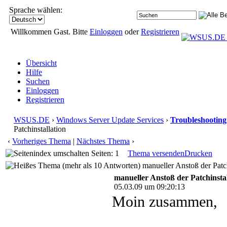
Sprache wählen:
Willkommen Gast. Bitte
Einloggen
oder
Registrieren
Übersicht
Hilfe
Suchen
Einloggen
Registrieren
WSUS.DE
›
Windows Server Update Services
›
Troubleshooting
Patchinstallation
‹
Vorheriges Thema
|
Nächstes Thema
›
Seiten: 1
Thema versenden
Drucken
manueller Anstoß der Patch
manueller Anstoß der Patchinstal
05.03.09 um 09:20:13
Moin zusammen,